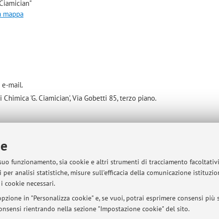
Ciamician"
la mappa
 e-mail.
Chimica 'G. Ciamician', Via Gobetti 85, terzo piano.
ie
sità di Bologna - Via Zamboni, 33 - 40126 Bologna - Partita IVA: 01131710376
 suo funzionamento, sia cookie e altri strumenti di tracciamento facoltativ
 per analisi statistiche, misure sull'efficacia della comunicazione istituzi
i cookie necessari.
pzione in "Personalizza cookie" e, se vuoi, potrai esprimere consensi più sp
 consensi rientrando nella sezione "Impostazione cookie" del sito.