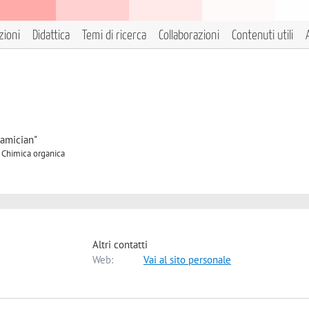
zioni
Didattica
Temi di ricerca
Collaborazioni
Contenuti utili
iamician"
A Chimica organica
Altri contatti
Web:
Vai al sito personale