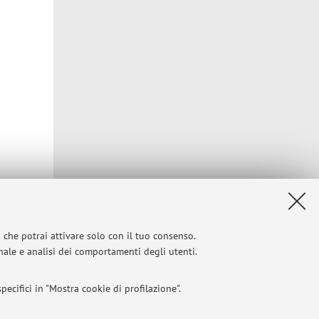
Privacy
|
Note legali
|
Impostazioni Cookie
i che potrai attivare solo con il tuo consenso.
onale e analisi dei comportamenti degli utenti.
ecifici in "Mostra cookie di profilazione".