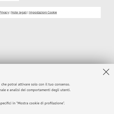
Privacy
|
Note legali
|
Impostazioni Cookie
i che potrai attivare solo con il tuo consenso.
onale e analisi dei comportamenti degli utenti.
ecifici in "Mostra cookie di profilazione".