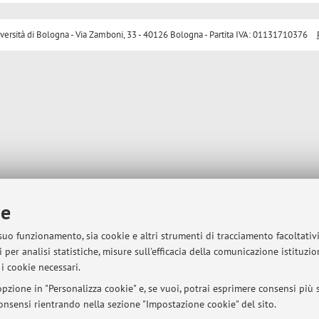
sità di Bologna - Via Zamboni, 33 - 40126 Bologna - Partita IVA: 01131710376
ie
 suo funzionamento, sia cookie e altri strumenti di tracciamento facoltativ
 per analisi statistiche, misure sull'efficacia della comunicazione istituzi
i cookie necessari.
pzione in "Personalizza cookie" e, se vuoi, potrai esprimere consensi più sp
 consensi rientrando nella sezione "Impostazione cookie" del sito.