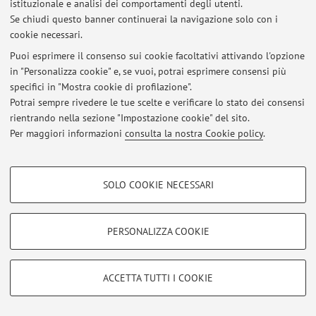
istituzionale e analisi dei comportamenti degli utenti.
Se chiudi questo banner continuerai la navigazione solo con i
© 2026 - ALMA MATER STUDIORUM - Università di Bologna - Via
cookie necessari.
Zamboni, 33 - 40126 Bologna - Partita IVA: 01131710376
Puoi esprimere il consenso sui cookie facoltativi attivando l'opzione
Privacy
|
Note legali
|
Impostazioni Cookie
in "Personalizza cookie" e, se vuoi, potrai esprimere consensi più
specifici in "Mostra cookie di profilazione".
Potrai sempre rivedere le tue scelte e verificare lo stato dei consensi
rientrando nella sezione "Impostazione cookie" del sito.
Per maggiori informazioni
consulta la nostra Cookie policy
.
COOKIE DI PROFILAZIONE - FACOLTATIVI
SOLO COOKIE NECESSARI
Si tratta di cookie utilizzati per analizzare le caratteristiche della navigazione
degli utenti, creare profili in base al loro comportamento sul sito, per analisi
di marketing.
PERSONALIZZA COOKIE
Mostra cookie di profilazione
Google/Youtube Video
COOKIE TECNICI - NECESSARI
ACCETTA TUTTI I COOKIE
Facebook
Si tratta di cookie tecnici utilizzati, a titolo esemplificativo, per il corretto
Vimeo
funzionamento del sito, salvare le preferenze di navigazione, per il