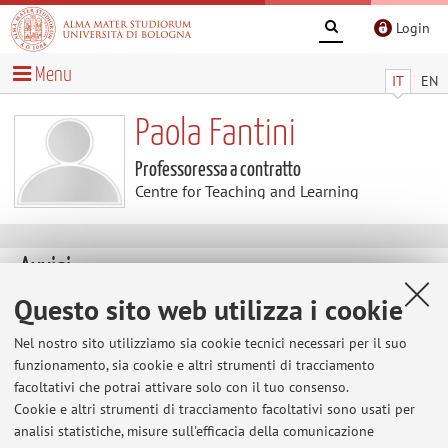
Login
Menu
IT
EN
Paola Fantini
Professoressa a contratto
Centre for Teaching and Learning
Avvisi
Questo sito web utilizza i cookie
Al momento non sono presenti avvisi.
Nel nostro sito utilizziamo sia cookie tecnici necessari per il suo
funzionamento, sia cookie e altri strumenti di tracciamento
facoltativi che potrai attivare solo con il tuo consenso.
Area riservata
Cookie e altri strumenti di tracciamento facoltativi sono usati per
Accedi tramite
login
per gestire tutti i contenuti del sito.
analisi statistiche, misure sull'efficacia della comunicazione