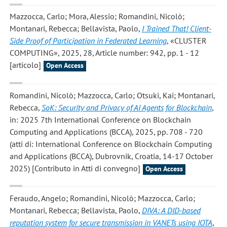
Mazzocca, Carlo; Mora, Alessio; Romandini, Nicolò;
Montanari, Rebecca; Bellavista, Paolo
,
I Trained That! Client-
Side Proof of Participation in Federated Learning
, «CLUSTER
COMPUTING», 2025, 28, Article number: 942, pp. 1 - 12
[articolo]
Open Access
Romandini, Nicolò; Mazzocca, Carlo; Otsuki, Kai; Montanari,
Rebecca
,
SoK: Security and Privacy of AI Agents for Blockchain
,
in: 2025 7th International Conference on Blockchain
Computing and Applications (BCCA), 2025, pp. 708 - 720
(atti di: International Conference on Blockchain Computing
and Applications (BCCA), Dubrovnik, Croatia, 14-17 October
2025) [Contributo in Atti di convegno]
Open Access
Feraudo, Angelo; Romandini, Nicolò; Mazzocca, Carlo;
Montanari, Rebecca; Bellavista, Paolo
,
DIVA: A DID-based
reputation system for secure transmission in VANETs using IOTA
,