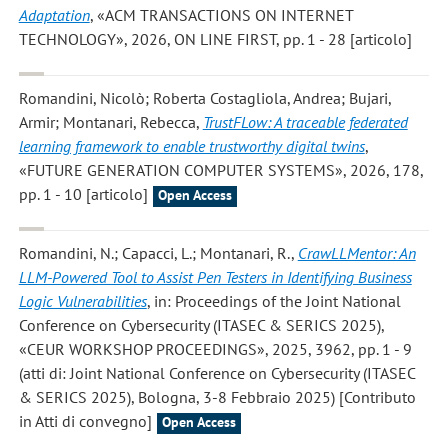
Adaptation
, «ACM TRANSACTIONS ON INTERNET
TECHNOLOGY», 2026, ON LINE FIRST, pp. 1 - 28 [articolo]
Romandini, Nicolò; Roberta Costagliola, Andrea; Bujari,
Armir; Montanari, Rebecca
,
TrustFLow: A traceable federated
learning framework to enable trustworthy digital twins
,
«FUTURE GENERATION COMPUTER SYSTEMS», 2026, 178,
pp. 1 - 10 [articolo]
Open Access
Romandini, N.; Capacci, L.; Montanari, R.
,
CrawLLMentor: An
LLM-Powered Tool to Assist Pen Testers in Identifying Business
Logic Vulnerabilities
, in: Proceedings of the Joint National
Conference on Cybersecurity (ITASEC & SERICS 2025),
«CEUR WORKSHOP PROCEEDINGS», 2025, 3962, pp. 1 - 9
(atti di: Joint National Conference on Cybersecurity (ITASEC
& SERICS 2025), Bologna, 3-8 Febbraio 2025) [Contributo
in Atti di convegno]
Open Access