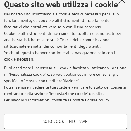
Questo sito web utilizza i cookie
Bellavista, Paolo; Foschini, Luca; Montanari, Rebecca;
Nel nostro sito utilizziamo sia cookie tecnici necessari per il suo
Romandini, Nicolò
,
FlowChain: The Playground for Federated
funzionamento, sia cookie e altri strumenti di tracciamento
Learning in Industrial Internet of Things Environments
, «IEEE
facoltativi che potrai attivare solo con il tuo consenso.
INTERNET OF THINGS MAGAZINE», 2022, 5, pp. 78 - 83
Cookie e altri strumenti di tracciamento facoltativi sono usati per
[articolo]
Open Access
analisi statistiche, misure sull'efficacia della comunicazione
istituzionale e analisi dei comportamenti degli utenti.
Se chiudi questo banner continuerai la navigazione solo con i
cookie necessari.
Puoi esprimere il consenso sui cookie facoltativi attivando l'opzione
in "Personalizza cookie" e, se vuoi, potrai esprimere consensi più
Ultimi avvisi
specifici in "Mostra cookie di profilazione".
Potrai sempre rivedere le tue scelte e verificare lo stato dei consensi
Al momento non sono presenti avvisi.
rientrando nella sezione "Impostazione cookie" del sito.
Per maggiori informazioni
consulta la nostra Cookie policy
.
COOKIE DI PROFILAZIONE - FACOLTATIVI
SOLO COOKIE NECESSARI
Si tratta di cookie utilizzati per analizzare le caratteristiche della navigazione
Area riservata