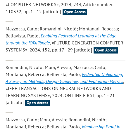
«COMPUTER NETWORKS», 2024, 244, Article number:
110332, pp. 1 - 12 [articolo]
Open Access
Mazzocca, Carlo; Romandini, Nicolò; Montanari, Rebecca;
Bellavista, Paolo
,
Enabling Federated Learning at the Edge
through the IOTA Tangle
, «FUTURE GENERATION COMPUTER
SYSTEMS», 2024, 152, pp. 17 - 29 [articolo]
Open Access
Romandini, Nicolò; Mora, Alessio; Mazzocca, Carlo;
Montanari, Rebecca; Bellavista, Paolo
,
Federated Unlearning:
A Survey on Methods, Design Guidelines, and Evaluation Metrics
,
«IEEE TRANSACTIONS ON NEURAL NETWORKS AND
LEARNING SYSTEMS», 2024, ON LINE FIRST, pp. 1 - 21
[articolo]
Open Access
Mazzocca, Carlo; Mora, Alessio; Romandini, Nicolò;
Montanari, Rebecca; Bellavista, Paolo
,
Membership Proof in