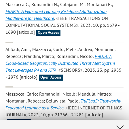
Mazzocca C.; Romandini N.; Colajanni M.; Montanari R.
,
FRAMH: A Federated Learning Risk-Based Authorization
Middleware for Healthcare
, «IEEE TRANSACTIONS ON
COMPUTATIONAL SOCIAL SYSTEMS», 2023, 10, pp. 1679 -
1690 [articolo]
Open Access
Al Sadi, Amir; Mazzocca, Carlo; Melis, Andrea; Montanari,
Rebecca; Prandini, Marco; Romandini, Nicolò
,
P-IOTA: A
Cloud-Based Geographically Distributed Threat Alert System
That Leverages P4 and IOTA
, «SENSORS», 2023, 23, pp. 2955
- 2976 [articolo]
Open Access
Mazzocca, Carlo; Romandini, Nicolò; Mendula, Matteo;
Montanari, Rebecca; Bellavista, Paolo
,
TruFLaaS: Trustworthy
Federated Learning as a Service
, «IEEE INTERNET OF THINGS
JOURNAL», 2023, 10, pp. 21266 - 21281 [articolo]
Open Access