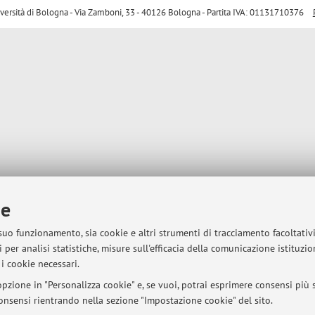
sità di Bologna - Via Zamboni, 33 - 40126 Bologna - Partita IVA: 01131710376
ie
 suo funzionamento, sia cookie e altri strumenti di tracciamento facoltativ
 per analisi statistiche, misure sull'efficacia della comunicazione istituzi
i cookie necessari.
pzione in "Personalizza cookie" e, se vuoi, potrai esprimere consensi più sp
 consensi rientrando nella sezione "Impostazione cookie" del sito.