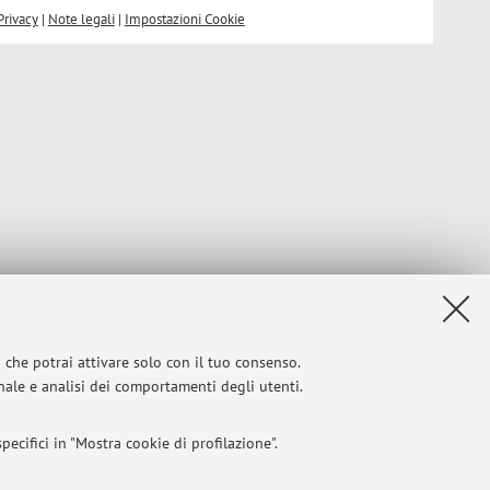
Privacy
|
Note legali
|
Impostazioni Cookie
i che potrai attivare solo con il tuo consenso.
onale e analisi dei comportamenti degli utenti.
ecifici in "Mostra cookie di profilazione".