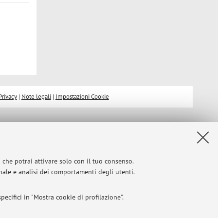
Privacy
|
Note legali
|
Impostazioni Cookie
i che potrai attivare solo con il tuo consenso.
onale e analisi dei comportamenti degli utenti.
ecifici in "Mostra cookie di profilazione".