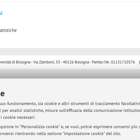
u
atistiche
sità di Bologna - Via Zamboni, 33 - 40126 Bologna - Partita IVA: 01131710376
ie
 suo funzionamento, sia cookie e altri strumenti di tracciamento facoltativ
 per analisi statistiche, misure sull'efficacia della comunicazione istituzi
i cookie necessari.
pzione in "Personalizza cookie" e, se vuoi, potrai esprimere consensi più sp
 consensi rientrando nella sezione "Impostazione cookie" del sito.