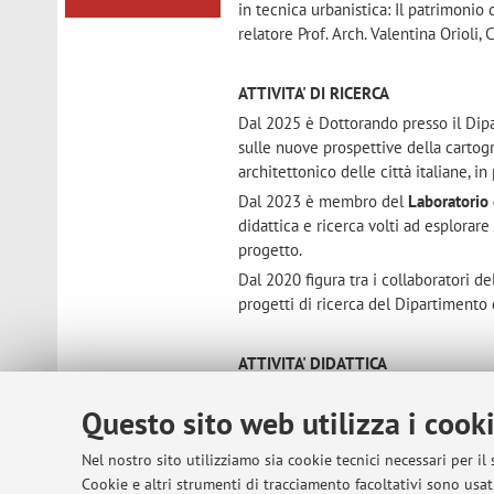
in tecnica urbanistica: Il patrimonio d
relatore Prof. Arch. Valentina Orioli,
ATTIVITA' DI RICERCA
Dal 2025 è Dottorando presso il Dipa
sulle nuove prospettive della cartogr
architettonico delle città italiane, i
Dal 2023 è membro del
Laboratorio
didattica e ricerca volti ad esplorar
progetto.
Dal 2020 figura tra i collaboratori d
progetti di ricerca del Dipartimento 
ATTIVITA' DIDATTICA
Tutor Didattico
del corso di Elementi 
Questo sito web utilizza i cook
studi di Bologna, Dipartimento di Arc
Tutor Didattico
del Laboratorio di Urb
Nel nostro sito utilizziamo sia cookie tecnici necessari per il
di Bologna, Dipartimento di Architet
Cookie e altri strumenti di tracciamento facoltativi sono usati