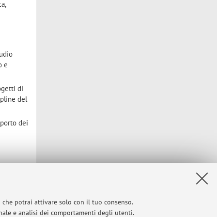
ca,
tudio
o e
ogetti di
ipline del
pporto dei
à degli
egli studi
i che potrai attivare solo con il tuo consenso.
onale e analisi dei comportamenti degli utenti.