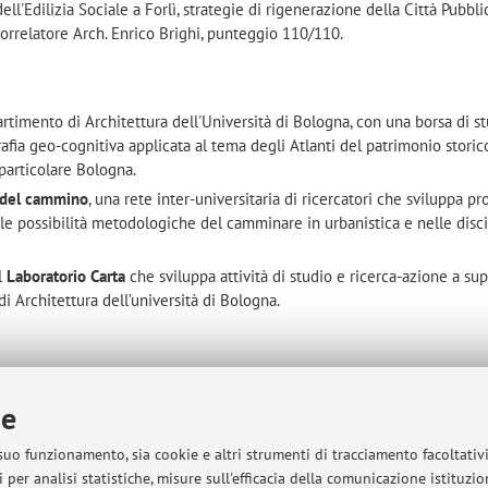
ell'Edilizia Sociale a Forlì, strategie di rigenerazione della Città Pubbli
 Correlatore Arch. Enrico Brighi, punteggio 110/110.
rtimento di Architettura dell'Università di Bologna, con una borsa di s
afia geo-cognitiva applicata al tema degli Atlanti del patrimonio storic
n particolare Bologna.
 del cammino
, una rete inter-universitaria di ricercatori che sviluppa pr
e le possibilità metodologiche del camminare in urbanistica e nelle disc
el
Laboratorio Carta
che sviluppa attività di studio e ricerca-azione a su
di Architettura dell’università di Bologna.
di Urbanistica, presso la Scuola di Ingegneria e Architettura, Universit
ie
hitettura, sede di Cesena. Docente: Valentina Orioli, Enrico Brighi.
anistica (B), presso la Scuola di Ingegneria e Architettura, Università d
 suo funzionamento, sia cookie e altri strumenti di tracciamento facoltativ
tura, sede di Cesena. Docente: Olimpia Cermasi.
 per analisi statistiche, misure sull'efficacia della comunicazione istituzi