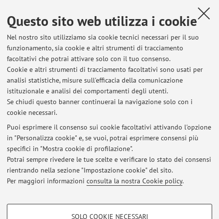
Orioli, V., Brighi, E., Maltoni, N.
,
Work & Stay. Strategie per lo
spazio pubblico nella zona industriale di Valbiano di Sarsina
, in:
Questo sito web utilizza i cookie
Aa. Vv., Urbanistica è/e azione pubblica. La responsabilità
Nel nostro sito utilizziamo sia cookie tecnici necessari per il suo
della proposta, Roma-Milano, Planum Publisher, 2017, pp.
funzionamento, sia cookie e altri strumenti di tracciamento
1953 - 1960 [capitolo di libro]
facoltativi che potrai attivare solo con il tuo consenso.
Cookie e altri strumenti di tracciamento facoltativi sono usati per
analisi statistiche, misure sull'efficacia della comunicazione
istituzionale e analisi dei comportamenti degli utenti.
Pubblicazioni antecedenti il 2004
Se chiudi questo banner continuerai la navigazione solo con i
cookie necessari.
Puoi esprimere il consenso sui cookie facoltativi attivando l'opzione
in "Personalizza cookie" e, se vuoi, potrai esprimere consensi più
Ultimi avvisi
specifici in "Mostra cookie di profilazione".
Potrai sempre rivedere le tue scelte e verificare lo stato dei consensi
Al momento non sono presenti avvisi.
rientrando nella sezione "Impostazione cookie" del sito.
Per maggiori informazioni
consulta la nostra Cookie policy
.
COOKIE DI PROFILAZIONE - FACOLTATIVI
SOLO COOKIE NECESSARI