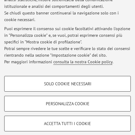
istituzionale e analisi dei comportamenti degli utenti.
materiali compositi e negli incollaggi, con particolare
Se chiudi questo banner continuerai la navigazione solo con i
riferimento ai danni causati da carichi a fatica.
cookie necessari.
Puoi esprimere il consenso sui cookie facoltativi attivando l'opzione
in "Personalizza cookie" e, se vuoi, potrai esprimere consensi più
Ultimi avvisi
specifici in "Mostra cookie di profilazione".
Potrai sempre rivedere le tue scelte e verificare lo stato dei consensi
Al momento non sono presenti avvisi.
rientrando nella sezione "Impostazione cookie" del sito.
Per maggiori informazioni
consulta la nostra Cookie policy
.
COOKIE DI PROFILAZIONE - FACOLTATIVI
SOLO COOKIE NECESSARI
Si tratta di cookie utilizzati per analizzare le caratteristiche della navigazione
Area riservata
degli utenti, creare profili in base al loro comportamento sul sito, per analisi
Accedi tramite
login
per gestire tutti i contenuti del sito.
di marketing.
PERSONALIZZA COOKIE
Mostra cookie di profilazione
© 2026 - ALMA MATER STUDIORUM - Università di Bologna - Via
Google/Youtube Video
COOKIE TECNICI - NECESSARI
ACCETTA TUTTI I COOKIE
Zamboni, 33 - 40126 Bologna - Partita IVA: 01131710376
Facebook
Privacy
|
Note legali
|
Impostazioni Cookie
Si tratta di cookie tecnici utilizzati, a titolo esemplificativo, per il corretto