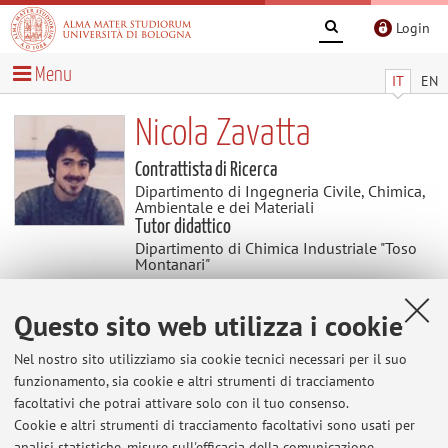
Login
Menu
IT
EN
Nicola Zavatta
Contrattista di Ricerca
Dipartimento di Ingegneria Civile, Chimica,
Ambientale e dei Materiali
Tutor didattico
Dipartimento di Chimica Industriale "Toso
Montanari"
Questo sito web utilizza i cookie
Temi di ricerca
Nel nostro sito utilizziamo sia cookie tecnici necessari per il suo
Parole chiave:
Fatica, incollaggi, compositi
funzionamento, sia cookie e altri strumenti di tracciamento
facoltativi che potrai attivare solo con il tuo consenso.
Fatica negli incollaggi e nei compositi:
Cookie e altri strumenti di tracciamento facoltativi sono usati per
studio numerico e sperimentale dei fenomeni di rottura nei
analisi statistiche, misure sull'efficacia della comunicazione