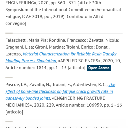
ENGINEERING», 2020, pp. 360 - 371 (atti di: 30th
Symposium of the International Committee on Aeronautical
Fatigue, ICAF 2019, pol, 2019) [Contributo in Atti di
convegno]
Falaschetti, Maria Pia; Rondina, Francesco; Zavatta, Nicola;
Gragnani, Lisa; Gironi, Martina; Troiani, Enrico; Donati,
Lorenzo
,
Material Characterization for Reliable Resin Transfer
Molding Process Simulation
, «APPLIED SCIENCES», 2020, 10,
Article number: 1814, pp. 1 - 13 [articolo]
Open Access
Pascoe, J. A.; Zavatta, N.; Troiani, E.; Alderliesten, R. C.
,
The
effect of bond-line thickness on fatigue crack growth rate in
adhesively bonded joints
, «ENGINEERING FRACTURE
MECHANICS», 2020, 229, Article number: 106959, pp. 1 - 16
[articolo]