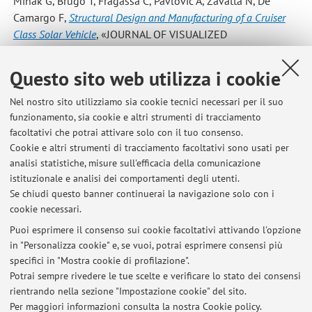
Minak G, Brugo T, Fragassa C, Pavlovic A, Zavatta N, De
Camargo F
,
Structural Design and Manufacturing of a Cruiser
Class Solar Vehicle
, «JOURNAL OF VISUALIZED
EXPERIMENTS», 2019, 143, Article number: e58525, pp. 1 -
15 [articolo]
Questo sito web utilizza i cookie
Nel nostro sito utilizziamo sia cookie tecnici necessari per il suo
Troiani, Enrico; Zavatta, Nicola
,
The Effect of Laser Peening
funzionamento, sia cookie e altri strumenti di tracciamento
without Coating on the Fatigue of a 6082-T6 Aluminum Alloy
facoltativi che potrai attivare solo con il tuo consenso.
with a Curved Notch
, «METALS», 2019, 9, Article number:
Cookie e altri strumenti di tracciamento facoltativi sono usati per
728, pp. 1 - 11 [articolo]
Open Access
analisi statistiche, misure sull'efficacia della comunicazione
istituzionale e analisi dei comportamenti degli utenti.
Se chiudi questo banner continuerai la navigazione solo con i
cookie necessari.
Puoi esprimere il consenso sui cookie facoltativi attivando l'opzione
in "Personalizza cookie" e, se vuoi, potrai esprimere consensi più
Ultimi avvisi
specifici in "Mostra cookie di profilazione".
Potrai sempre rivedere le tue scelte e verificare lo stato dei consensi
Al momento non sono presenti avvisi.
rientrando nella sezione "Impostazione cookie" del sito.
Per maggiori informazioni
consulta la nostra Cookie policy
.