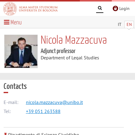
Login
Menu
IT
EN
Nicola Mazzacuva
Adjunct professor
Department of Legal Studies
Contacts
E-mail:
nicola.mazzacuva@unibo.it
Tel:
+39 051 263588
Dipartimento di Scienze Giuridiche