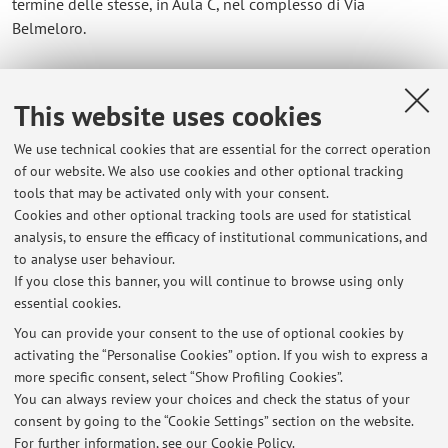
termine delle stesse, in Aula C, nel complesso di Via
Belmeloro.
Il dott. Tommaso Guerini riceve il lunedì, alle ore 15:30, in
Sala Docenti, Palazzo Malvezzi, via Zamboni, 22. In ogni caso,
This website uses cookies
è necessario verificarne l'effettiva presenza scrivendo una mail
all'indirizzo: tommaso.guerini@unibo.it
We use technical cookies that are essential for the correct operation
of our website. We also use cookies and other optional tracking
tools that may be activated only with your consent.
Il dott. Lorenzo de Martino riceve il giovedì, alle ore 17:00, in
Cookies and other optional tracking tools are used for statistical
Sala Ricercatori, Palazzo Malvezzi, via Zamboni, 22. In ogni
analysis, to ensure the efficacy of institutional communications, and
caso, è possibile contattarlo all'indirizzo:
to analyse user behaviour.
lorenzo.demartino@unibo.it
If you close this banner, you will continue to browse using only
essential cookies.
You can provide your consent to the use of optional cookies by
activating the “Personalise Cookies” option. If you wish to express a
Latest news
more specific consent, select “Show Profiling Cookies”.
You can always review your choices and check the status of your
At the moment no news are available.
consent by going to the “Cookie Settings” section on the website.
For further information,
see our Cookie Policy
.