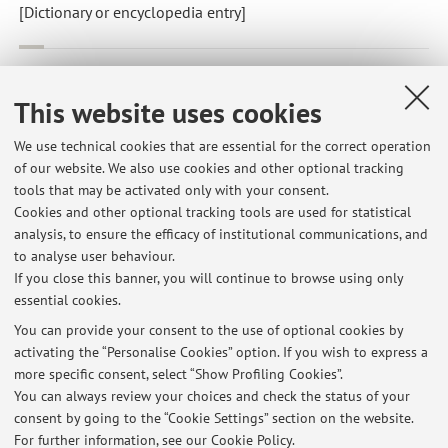
[Dictionary or encyclopedia entry]
M. Dall'Asta
,
L'arma più forte
, in: Historia. La grande storia
della civiltà europea: il Novecento, MILANO, Federico
This website uses cookies
Motta, 2007, pp. -- - -- [Dictionary or encyclopedia entry]
We use technical cookies that are essential for the correct operation
of our website. We also use cookies and other optional tracking
tools that may be activated only with your consent.
3
4
5
6
7
Cookies and other optional tracking tools are used for statistical
analysis, to ensure the efficacy of institutional communications, and
Publications prior to 2004
to analyse user behaviour.
If you close this banner, you will continue to browse using only
essential cookies.
You can provide your consent to the use of optional cookies by
activating the “Personalise Cookies” option. If you wish to express a
Latest news
more specific consent, select “Show Profiling Cookies”.
VADEMECUM PER CANDIDATI LAUREANDI
You can always review your choices and check the status of your
Published on: January 04 2013
consent by going to the “Cookie Settings” section on the website.
For further information,
see our Cookie Policy
.