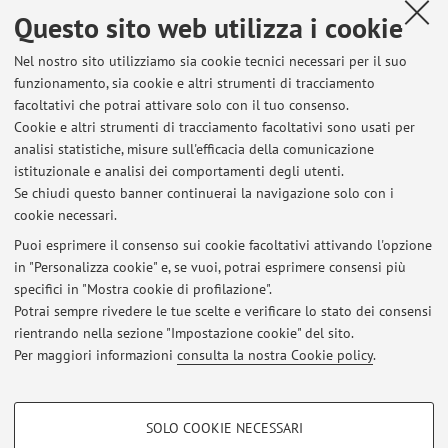
(Modulo 1)
Questo sito web utilizza i cookie
Campus:
Bologna
Nel nostro sito utilizziamo sia cookie tecnici necessari per il suo
Corso:
Laurea Magistrale a Ciclo Unico in Farmacia
funzionamento, sia cookie e altri strumenti di tracciamento
Periodo delle lezioni: dal 1 ottobre 2026 al 10 dicembre
facoltativi che potrai attivare solo con il tuo consenso.
2026
Cookie e altri strumenti di tracciamento facoltativi sono usati per
analisi statistiche, misure sull'efficacia della comunicazione
Orario delle lezioni
istituzionale e analisi dei comportamenti degli utenti.
Se chiudi questo banner continuerai la navigazione solo con i
cookie necessari.
Puoi esprimere il consenso sui cookie facoltativi attivando l'opzione
in "Personalizza cookie" e, se vuoi, potrai esprimere consensi più
Ultimi avvisi
specifici in "Mostra cookie di profilazione".
Potrai sempre rivedere le tue scelte e verificare lo stato dei consensi
Al momento non sono presenti avvisi.
rientrando nella sezione "Impostazione cookie" del sito.
Per maggiori informazioni
consulta la nostra Cookie policy
.
COOKIE DI PROFILAZIONE - FACOLTATIVI
SOLO COOKIE NECESSARI
Si tratta di cookie utilizzati per analizzare le caratteristiche della navigazione
Area riservata