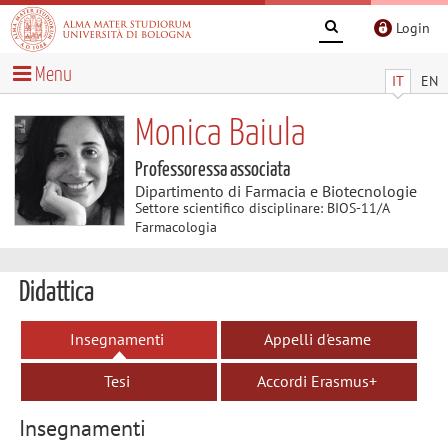
Login
Menu
IT
EN
Monica Baiula
Professoressa associata
Dipartimento di Farmacia e Biotecnologie
Settore scientifico disciplinare: BIOS-11/A
Farmacologia
Didattica
Insegnamenti
Appelli d'esame
Tesi
Accordi Erasmus+
Insegnamenti