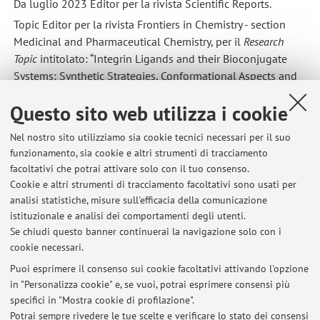
Da luglio 2023 Editor per la rivista Scientific Reports.
Topic Editor per la rivista Frontiers in Chemistry - section
Medicinal and Pharmaceutical Chemistry, per il
Research
Topic
intitolato: “Integrin Ligands and their Bioconjugate
Systems: Synthetic Strategies, Conformational Aspects and
Biological Activity”
Questo sito web utilizza i cookie
Referee di varie riviste internazionali di settore, tra cui:
Biomolecules, Expert Opinion on Therapeutic Patents,
Nel nostro sito utilizziamo sia cookie tecnici necessari per il suo
Helyon, Journal of Medicinal Chemistry, Molecular Pain,
funzionamento, sia cookie e altri strumenti di tracciamento
Scientific Reports, Nature Nanotechnology, Frontiers in Cell
facoltativi che potrai attivare solo con il tuo consenso.
and Developmental Biology, Frontiers in Immunology,
Cookie e altri strumenti di tracciamento facoltativi sono usati per
Frontiers in Pharmacology, Journal of Tissue Engineering,
analisi statistiche, misure sull'efficacia della comunicazione
istituzionale e analisi dei comportamenti degli utenti.
Molecular Therapy, Biomedicines, Cancers, Cells, Molecular
Se chiudi questo banner continuerai la navigazione solo con i
Pain.
cookie necessari.
Puoi esprimere il consenso sui cookie facoltativi attivando l'opzione
in "Personalizza cookie" e, se vuoi, potrai esprimere consensi più
Ultimi avvisi
specifici in "Mostra cookie di profilazione".
Potrai sempre rivedere le tue scelte e verificare lo stato dei consensi