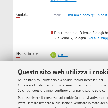
Contatti
E-mail:
miriam.ruocco2@unibo.it
Dipartimento di Scienze Biologiche
Via Selmi 3, Bologna -
Vai alla map
Risorse in rete
ORCID
Questo sito web utilizza i cook
Orario di ricevimento
Solo su appuntamento via email.
Nel nostro sito utilizziamo sia cookie tecnici necessari per il
Cookie e altri strumenti di tracciamento facoltativi sono usati
Se chiudi questo banner continuerai la navigazione solo con 
© 2026 - ALMA MATER STUDIORUM - Univer
Puoi esprimere il consenso sui cookie facoltativi attivando l'o
Potrai sempre rivedere le tue scelte e verificare lo stato dei