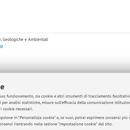
, Geologiche e Ambientali
pa
ie
 suo funzionamento, sia cookie e altri strumenti di tracciamento facoltativ
 per analisi statistiche, misure sull'efficacia della comunicazione istituzi
i cookie necessari.
sità di Bologna - Via Zamboni, 33 - 40126 Bologna - Partita IVA: 01131710376
pzione in "Personalizza cookie" e, se vuoi, potrai esprimere consensi più sp
 consensi rientrando nella sezione "Impostazione cookie" del sito.