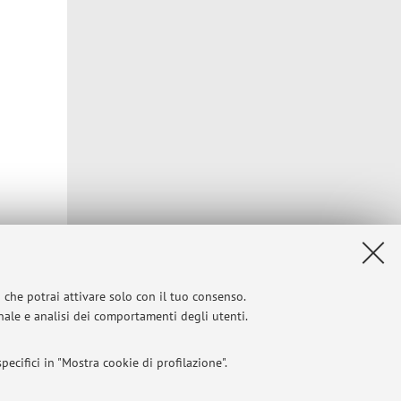
i che potrai attivare solo con il tuo consenso.
onale e analisi dei comportamenti degli utenti.
Privacy
|
Note legali
|
Impostazioni Cookie
ecifici in "Mostra cookie di profilazione".