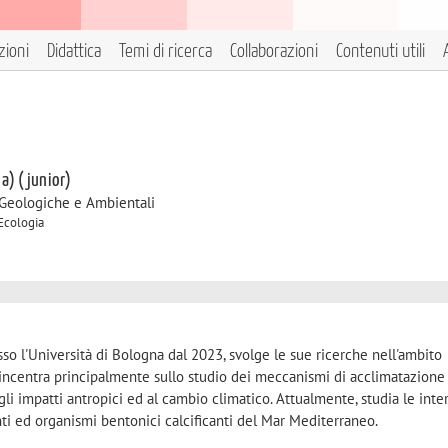
zioni
Didattica
Temi di ricerca
Collaborazioni
Contenuti utili
 a) (junior)
 Geologiche e Ambientali
 Ecologia
o l'Università di Bologna dal 2023, svolge le sue ricerche nell'ambito
si incentra principalmente sullo studio dei meccanismi di acclimatazione
i impatti antropici ed al cambio climatico. Attualmente, studia le inte
ti ed organismi bentonici calcificanti del Mar Mediterraneo.