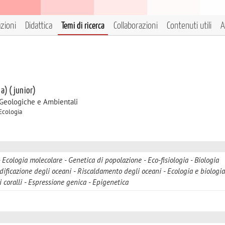
azioni
Didattica
Temi di ricerca
Collaborazioni
Contenuti utili
A
 a) (junior)
 Geologiche e Ambientali
 Ecologia
Ecologia molecolare
Genetica di popolazione
Eco-fisiologia
Biologia
dificazione degli oceani
Riscaldamento degli oceani
Ecologia e biologia
 coralli
Espressione genica
Epigenetica