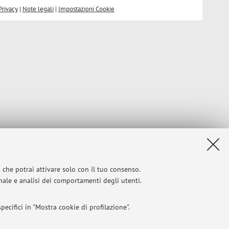
Privacy
|
Note legali
|
Impostazioni Cookie
i che potrai attivare solo con il tuo consenso.
onale e analisi dei comportamenti degli utenti.
ecifici in "Mostra cookie di profilazione".