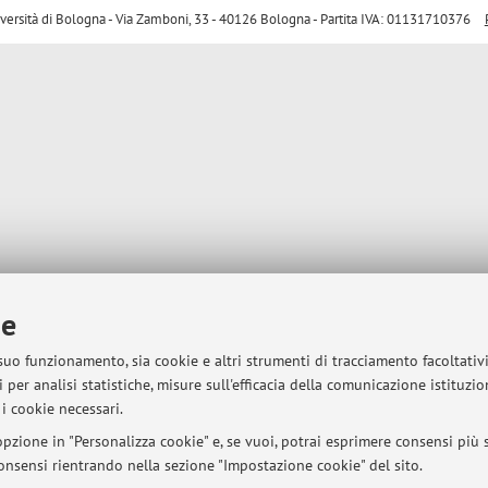
sità di Bologna - Via Zamboni, 33 - 40126 Bologna - Partita IVA: 01131710376
ie
 suo funzionamento, sia cookie e altri strumenti di tracciamento facoltativ
 per analisi statistiche, misure sull'efficacia della comunicazione istituzi
i cookie necessari.
pzione in "Personalizza cookie" e, se vuoi, potrai esprimere consensi più sp
 consensi rientrando nella sezione "Impostazione cookie" del sito.