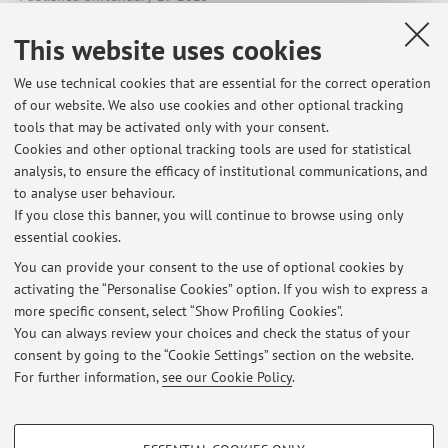
This website uses cookies
We use technical cookies that are essential for the correct operation
Latest news
of our website. We also use cookies and other optional tracking
tools that may be activated only with your consent.
ISCRIZIONE Corso di Analisi dei medicinali e prodotti per la salute I,
Cookies and other optional tracking tools are used for statistical
FARMACIA, aa 2025/26
analysis, to ensure the efficacy of institutional communications, and
Published on: February 01 2026
to analyse user behaviour.
If you close this banner, you will continue to browse using only
ISCRIZIONE CORSO di ANALISI DEI MEDICINALI E PRODOTTI PER LA
essential cookies.
SALUTE I (Farmacia, a.a. 2024/25)
Published on: January 29 2025
You can provide your consent to the use of optional cookies by
activating the “Personalise Cookies” option. If you wish to express a
more specific consent, select “Show Profiling Cookies”.
ISCRIZIONE CORSO ANALISI DEI MEDICINALI E PRODOTTI PER LA
SALUTE I (Farmacia, 2023/24)
You can always review your choices and check the status of your
Published on: January 26 2024
consent by going to the “Cookie Settings” section on the website.
For further information,
see our Cookie Policy
.
View all
PROFILING COOKIES - OPTIONAL