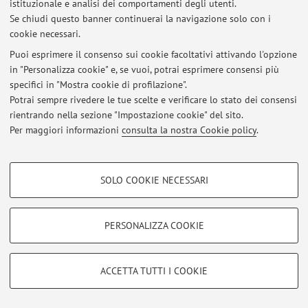
istituzionale e analisi dei comportamenti degli utenti.
Se chiudi questo banner continuerai la navigazione solo con i
Ultimi avvisi
cookie necessari.
Puoi esprimere il consenso sui cookie facoltativi attivando l'opzione
RICEVIMENTO STUDENTI
in "Personalizza cookie" e, se vuoi, potrai esprimere consensi più
Pubblicato il: 17 novembre 2021
specifici in "Mostra cookie di profilazione".
Potrai sempre rivedere le tue scelte e verificare lo stato dei consensi
Tutti gli avvisi
rientrando nella sezione "Impostazione cookie" del sito.
Per maggiori informazioni
consulta la nostra Cookie policy
.
Area riservata
COOKIE DI PROFILAZIONE - FACOLTATIVI
Accedi tramite
login
per gestire tutti i contenuti del sito.
SOLO COOKIE NECESSARI
Si tratta di cookie utilizzati per analizzare le caratteristiche della navigazione
degli utenti, creare profili in base al loro comportamento sul sito, per analisi
di marketing.
© 2026 - ALMA MATER STUDIORUM - Università di Bologna - Via
PERSONALIZZA COOKIE
Zamboni, 33 - 40126 Bologna - Partita IVA: 01131710376
Mostra cookie di profilazione
Privacy
|
Note legali
|
Impostazioni Cookie
Google/Youtube Video
COOKIE TECNICI - NECESSARI
ACCETTA TUTTI I COOKIE
Facebook
Si tratta di cookie tecnici utilizzati, a titolo esemplificativo, per il corretto
Vimeo
funzionamento del sito, salvare le preferenze di navigazione, per il