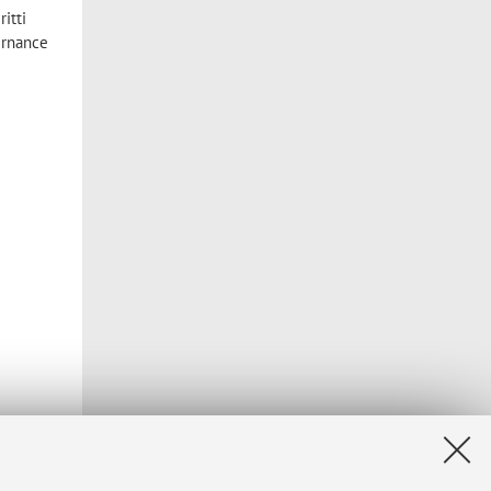
itti
vernance