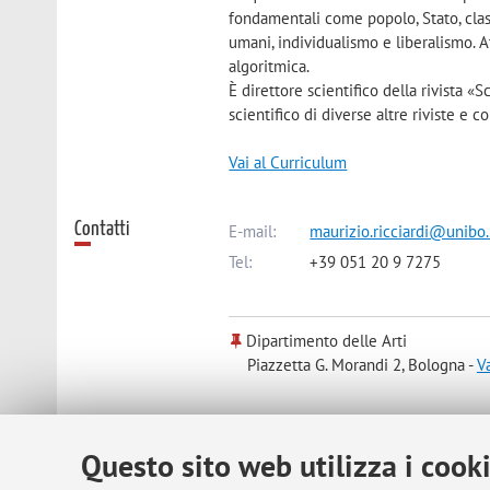
fondamentali come popolo, Stato, class
umani, individualismo e liberalismo. A
algoritmica.
È direttore scientifico della rivista 
scientifico di diverse altre riviste e co
Vai al Curriculum
Contatti
E-mail:
maurizio.ricciardi@unibo.
Tel:
+39 051 20 9 7275
Dipartimento delle Arti
Piazzetta G. Morandi 2, Bologna -
V
Risorse in rete
ORCID
Questo sito web utilizza i cook