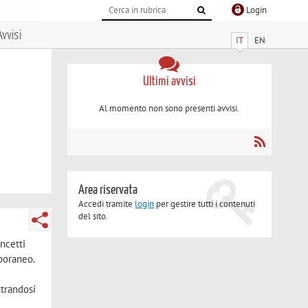
Login
Avvisi
IT
EN
Ultimi avvisi
Al momento non sono presenti avvisi.
Area riservata
Accedi tramite
login
per gestire tutti i contenuti
del sito.
oncetti
mporaneo.
ntrandosi