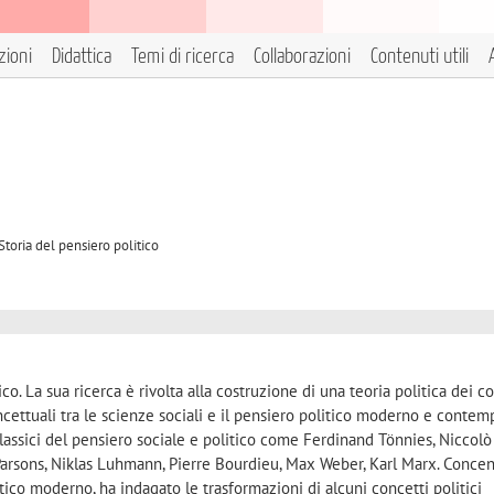
zioni
Didattica
Temi di ricerca
Collaborazioni
Contenuti utili
Storia del pensiero politico
ico. La sua ricerca è rivolta alla costruzione di una teoria politica dei c
ncettuali tra le scienze sociali e il pensiero politico moderno e conte
classici del pensiero sociale e politico come Ferdinand Tönnies, Niccolò
Parsons, Niklas Luhmann, Pierre Bourdieu, Max Weber, Karl Marx. Conce
ico moderno, ha indagato le trasformazioni di alcuni concetti politici