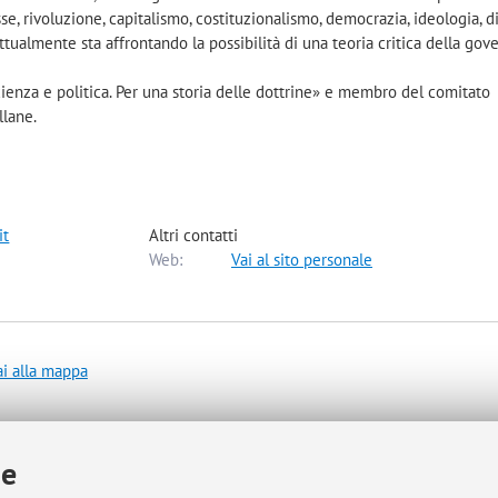
e, rivoluzione, capitalismo, costituzionalismo, democrazia, ideologia, dir
ttualmente sta affrontando la possibilità di una teoria critica della go
«Scienza e politica. Per una storia delle dottrine» e membro del comitato
llane.
it
Altri contatti
Web:
Vai al sito personale
ai alla mappa
ie