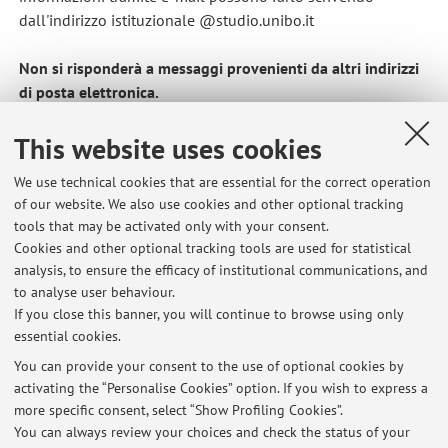
dall'indirizzo istituzionale @studio.unibo.it
Non si risponderà a messaggi provenienti da altri indirizzi
di posta elettronica.
Qualora lo studente sia impossibilitato a far uso del proprio
This website uses cookies
indirizzo istituzionale, nel testo dell'e-mail dovrà motivare
We use technical cookies that are essential for the correct operation
adeguatamente le speciali ragioni che causano tale
of our website. We also use cookies and other optional tracking
circostanza. Dovrà inoltre indicare propri puntuali dati
tools that may be activated only with your consent.
anagrafici (nome e cognome, matricola).
Cookies and other optional tracking tools are used for statistical
analysis, to ensure the efficacy of institutional communications, and
Published on: October 01 2011
to analyse user behaviour.
If you close this banner, you will continue to browse using only
essential cookies.
You can provide your consent to the use of optional cookies by
activating the “Personalise Cookies” option. If you wish to express a
Latest news
more specific consent, select “Show Profiling Cookies”.
Messaggi e-mail indirizzati al docente
You can always review your choices and check the status of your