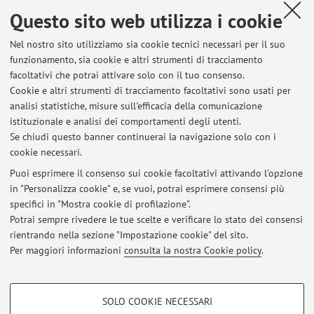
Magi, 2017.
Questo sito web utilizza i cookie
Curatrice del Catalogo Regionale ER,
Umanizzazione. Prassi
Nel nostro sito utilizziamo sia cookie tecnici necessari per il suo
per il benessere nei luoghi della salute.
funzionamento, sia cookie e altri strumenti di tracciamento
Avagliano M.,
La scuola in Ospedale. Un giardino di cultura
facoltativi che potrai attivare solo con il tuo consenso.
cura e cittadinanza
, in
Cookie e altri strumenti di tracciamento facoltativi sono usati per
Journal of Research and Didactics of History
, [S.l.], v. 1, p. 148-
analisi statistiche, misure sull'efficacia della comunicazione
istituzionale e analisi dei comportamenti degli utenti.
157, dic. 2019. ISSN 2704-8217, disponibile al link:
Se chiudi questo banner continuerai la navigazione solo con i
https://dsrivista.unibo.it/article/view/10018/9780
cookie necessari.
Puoi esprimere il consenso sui cookie facoltativi attivando l'opzione
in "Personalizza cookie" e, se vuoi, potrai esprimere consensi più
Ultimi avvisi
specifici in "Mostra cookie di profilazione".
Potrai sempre rivedere le tue scelte e verificare lo stato dei consensi
Al momento non sono presenti avvisi.
rientrando nella sezione "Impostazione cookie" del sito.
Per maggiori informazioni
consulta la nostra Cookie policy
.
COOKIE DI PROFILAZIONE - FACOLTATIVI
SOLO COOKIE NECESSARI
Si tratta di cookie utilizzati per analizzare le caratteristiche della navigazione