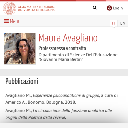
Login
Menu
IT
EN
Maura Avagliano
Professoressa a contratto
Dipartimento di Scienze Dell'Educazione
"Giovanni Maria Bertin"
Pubblicazioni
Avagliano M.,
Esperienze psicoanalitiche di gruppo
, a cura di
Americo A., Bonomo, Bologna, 2018.
Avagliano M.,
La circolazione della funzione analitica alle
origini della Poetica della rêverie,
Koinos. Gruppo e funzione analitica, anno V, n. 2, Edizioni