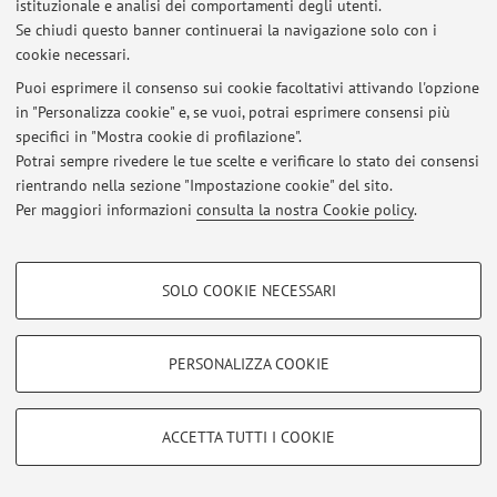
istituzionale e analisi dei comportamenti degli utenti.
Al momento non sono presenti avvisi.
Se chiudi questo banner continuerai la navigazione solo con i
cookie necessari.
Puoi esprimere il consenso sui cookie facoltativi attivando l'opzione
in "Personalizza cookie" e, se vuoi, potrai esprimere consensi più
specifici in "Mostra cookie di profilazione".
Area riservata
Potrai sempre rivedere le tue scelte e verificare lo stato dei consensi
Accedi tramite
login
per gestire tutti i contenuti del sito.
rientrando nella sezione "Impostazione cookie" del sito.
Per maggiori informazioni
consulta la nostra Cookie policy
.
© 2026 - ALMA MATER STUDIORUM - Università di Bologna - Via
COOKIE DI PROFILAZIONE - FACOLTATIVI
Zamboni, 33 - 40126 Bologna - Partita IVA: 01131710376
SOLO COOKIE NECESSARI
Privacy
|
Note legali
|
Impostazioni Cookie
Si tratta di cookie utilizzati per analizzare le caratteristiche della navigazione
degli utenti, creare profili in base al loro comportamento sul sito, per analisi
di marketing.
PERSONALIZZA COOKIE
Mostra cookie di profilazione
Google/Youtube Video
COOKIE TECNICI - NECESSARI
ACCETTA TUTTI I COOKIE
Facebook
Si tratta di cookie tecnici utilizzati, a titolo esemplificativo, per il corretto
Vimeo
funzionamento del sito, salvare le preferenze di navigazione, per il