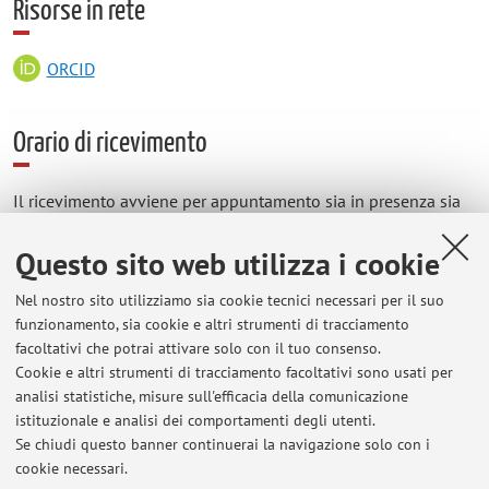
Risorse in rete
ORCID
Orario di ricevimento
Il ricevimento avviene per appuntamento sia in presenza sia
online via Teams. Si prega di contattare il docente:
mattia.guidetti3@unibo.it
Questo sito web utilizza i cookie
Nel nostro sito utilizziamo sia cookie tecnici necessari per il suo
funzionamento, sia cookie e altri strumenti di tracciamento
facoltativi che potrai attivare solo con il tuo consenso.
Ultimi avvisi
Cookie e altri strumenti di tracciamento facoltativi sono usati per
analisi statistiche, misure sull'efficacia della comunicazione
Ciclo di seminari dedicati alla collezione di manoscritti orientali di
Luigi Ferdinando Marsili
istituzionale e analisi dei comportamenti degli utenti.
Se chiudi questo banner continuerai la navigazione solo con i
Pubblicato il: 11 novembre 2025
cookie necessari.