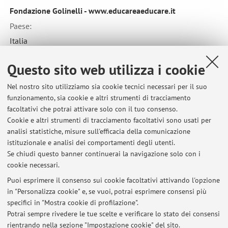
Fondazione Golinelli - www.educareaeducare.it
Paese:
Italia
Questo sito web utilizza i cookie
Collaborazione con:
Nel nostro sito utilizziamo sia cookie tecnici necessari per il suo
Istituto nazionale per la valutazione del sistema educativo
funzionamento, sia cookie e altri strumenti di tracciamento
di istruzione e di formazione - INVALSI - www.invalsi.it
facoltativi che potrai attivare solo con il tuo consenso.
Cookie e altri strumenti di tracciamento facoltativi sono usati per
Paese:
analisi statistiche, misure sull'efficacia della comunicazione
Italia
istituzionale e analisi dei comportamenti degli utenti.
Se chiudi questo banner continuerai la navigazione solo con i
cookie necessari.
Puoi esprimere il consenso sui cookie facoltativi attivando l'opzione
in "Personalizza cookie" e, se vuoi, potrai esprimere consensi più
Ultimi avvisi
specifici in "Mostra cookie di profilazione".
Potrai sempre rivedere le tue scelte e verificare lo stato dei consensi
Al momento non sono presenti avvisi.
rientrando nella sezione "Impostazione cookie" del sito.