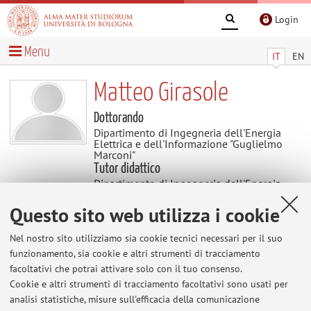
Login
Menu
IT
EN
Matteo Girasole
Dottorando
Dipartimento di Ingegneria dell'Energia
Elettrica e dell'Informazione "Guglielmo
Marconi"
Tutor didattico
Dipartimento di Ingegneria dell'Energia
Elettrica e dell'Informazione "Guglielmo
Marconi"
Questo sito web utilizza i cookie
Settore scientifico disciplinare: ING-INF/01
ELETTRONICA
Nel nostro sito utilizziamo sia cookie tecnici necessari per il suo
funzionamento, sia cookie e altri strumenti di tracciamento
facoltativi che potrai attivare solo con il tuo consenso.
Contenuti utili
Cookie e altri strumenti di tracciamento facoltativi sono usati per
analisi statistiche, misure sull'efficacia della comunicazione
Al momento non sono presenti contenuti.