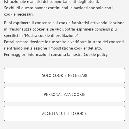
istituzionale e analisi dei comportamenti degli utenti.
Se chiudi questo banner continuerai la navigazione solo con i
cookie necessari.
Puoi esprimere il consenso sui cookie facoltativi attivando l'opzione
Ultimi avvisi
in "Personalizza cookie" e, se vuoi, potrai esprimere consensi più
specifici in "Mostra cookie di profilazione".
Al momento non sono presenti avvisi.
Potrai sempre rivedere le tue scelte e verificare lo stato dei consensi
rientrando nella sezione "Impostazione cookie" del sito.
Per maggiori informazioni
consulta la nostra Cookie policy
.
COOKIE DI PROFILAZIONE - FACOLTATIVI
Area riservata
SOLO COOKIE NECESSARI
Accedi tramite
login
per gestire tutti i contenuti del sito.
Si tratta di cookie utilizzati per analizzare le caratteristiche della navigazione
degli utenti, creare profili in base al loro comportamento sul sito, per analisi
di marketing.
PERSONALIZZA COOKIE
Mostra cookie di profilazione
© 2026 - ALMA MATER STUDIORUM - Università di Bologna - Via
Zamboni, 33 - 40126 Bologna - Partita IVA: 01131710376
Google/Youtube Video
Privacy
|
Note legali
|
Impostazioni Cookie
COOKIE TECNICI - NECESSARI
ACCETTA TUTTI I COOKIE
Facebook
Si tratta di cookie tecnici utilizzati, a titolo esemplificativo, per il corretto
Vimeo
funzionamento del sito, salvare le preferenze di navigazione, per il