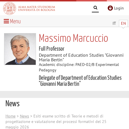
Login
Menu
IT
EN
Massimo Marcuccio
Full Professor
Department of Education Studies "Giovanni
Maria Bertin"
Academic discipline: PAED-02/B Experimental
Pedagogy
Delegate of Department of Education Studies
"Giovanni Maria Bertin"
News
Home
>
News
> Esiti esame scritto di Teorie e metodi di
progettazione e valutazione dei processi formativi del 25
maggio 2026