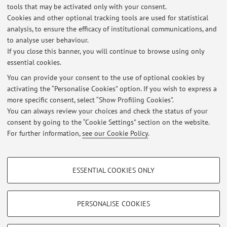
tools that may be activated only with your consent.
Esiti dell'esame scritto di Progettazione e valutazione degli
Cookies and other optional tracking tools are used for statistical
interventi educativi_Rimini_16 luglio 2026
analysis, to ensure the efficacy of institutional communications, and
Published on: July 21 2026
to analyse user behaviour.
If you close this banner, you will continue to browse using only
Esiti esame scritto di Teorie e metodi di progettazione e valutazione
essential cookies.
dei processi formativi del 16 luglio 2026
Published on: July 21 2026
You can provide your consent to the use of optional cookies by
activating the “Personalise Cookies” option. If you wish to express a
more specific consent, select “Show Profiling Cookies”.
Esiti dell'esame scritto di Progettazione e valutazione degli
interventi educativi_Rimini_18 giugno 2026
You can always review your choices and check the status of your
Published on: June 23 2026
consent by going to the “Cookie Settings” section on the website.
For further information,
see our Cookie Policy
.
View all
PROFILING COOKIES - OPTIONAL
ESSENTIAL COOKIES ONLY
These cookies are used to analyse user browsing patterns, create user profiles
Restricted area
based on browsing behaviour, and for marketing analysis.
Login
to manage all website contents.
Show profiling cookies
PERSONALISE COOKIES
Google/Youtube Video
TECHNICAL COOKIES - ESSENTIAL