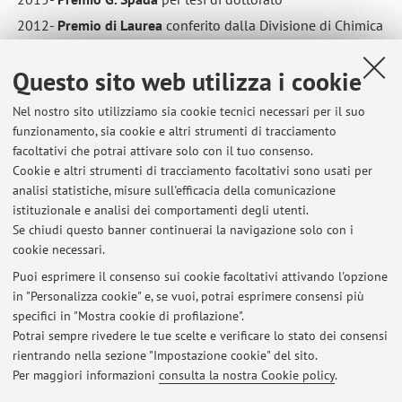
2012-
Premio di Laurea
conferito dalla Divisione di Chimica
Analitica della Società Chimica Italiana
Questo sito web utilizza i cookie
Nel nostro sito utilizziamo sia cookie tecnici necessari per il suo
Ai sensi dell'ar.15 co. 1 lett. c) del Decreto Legislativo 33/2013 ed
funzionamento, sia cookie e altri strumenti di tracciamento
in ottemperanza delle disposizioni del D.P.R. 445/2000 la
facoltativi che potrai attivare solo con il tuo consenso.
sottoscritta Martina Zangheri nata a Rimini il 02/03/1987
Cookie e altri strumenti di tracciamento facoltativi sono usati per
dichiara di NON svolgere incarichi, di NON avere titolarità di
analisi statistiche, misure sull'efficacia della comunicazione
istituzionale e analisi dei comportamenti degli utenti.
cariche di diritto privato regolati o finanziati dalla pubblica
Se chiudi questo banner continuerai la navigazione solo con i
amministrazione e di NON svolgere attività professionali.
cookie necessari.
Puoi esprimere il consenso sui cookie facoltativi attivando l'opzione
in "Personalizza cookie" e, se vuoi, potrai esprimere consensi più
Ultimi avvisi
specifici in "Mostra cookie di profilazione".
Potrai sempre rivedere le tue scelte e verificare lo stato dei consensi
Al momento non sono presenti avvisi.
rientrando nella sezione "Impostazione cookie" del sito.
Per maggiori informazioni
consulta la nostra Cookie policy
.