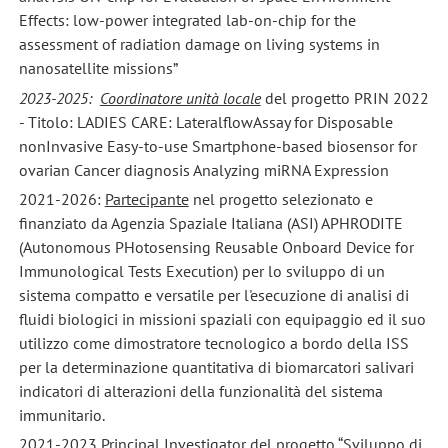
Effects: low-power integrated lab-on-chip for the
assessment of radiation damage on living systems in
nanosatellite missions”
2023-2025:
Coordinatore unità locale
del progetto PRIN 2022
- Titolo: LADIES CARE: LateralflowAssay for Disposable
nonInvasive Easy-to-use Smartphone-based biosensor for
ovarian Cancer diagnosis Analyzing miRNA Expression
2021-2026:
Partecipante
nel progetto selezionato e
finanziato da Agenzia Spaziale Italiana (ASI) APHRODITE
(Autonomous PHotosensing Reusable Onboard Device for
Immunological Tests Execution) per lo sviluppo di un
sistema compatto e versatile per l'esecuzione di analisi di
fluidi biologici in missioni spaziali con equipaggio ed il suo
utilizzo come dimostratore tecnologico a bordo della ISS
per la determinazione quantitativa di biomarcatori salivari
indicatori di alterazioni della funzionalità del sistema
immunitario.
2021-2023
Principal Investigator
del progetto “Sviluppo di