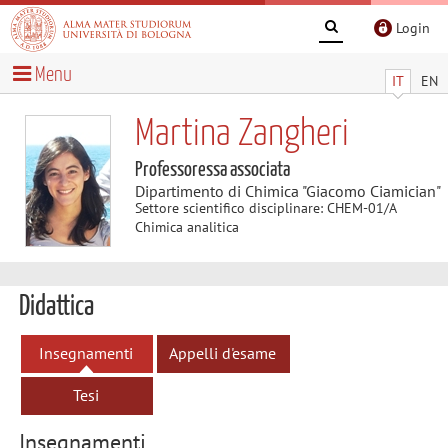
Login
Menu
IT
EN
Martina Zangheri
Professoressa associata
Dipartimento di Chimica "Giacomo Ciamician"
Settore scientifico disciplinare: CHEM-01/A
Chimica analitica
Didattica
Insegnamenti
Appelli d'esame
Tesi
Insegnamenti