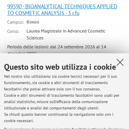
99590 - BIOANALYTICAL TECHNIQUES APPLIED
TO COSMETIC ANALYSIS - 3 cfu
Campus:
Rimini
Laurea Magistrale in Advanced Cosmetic
Corso:
Sciences
Periodo delle lezioni: dal 24 settembre 2026 al 14
dicembre 2026
Orario delle lezioni
Questo sito web utilizza i cookie
Nel nostro sito utilizziamo sia cookie tecnici necessari per il suo
funzionamento, sia cookie e altri strumenti di tracciamento
27604 - CHIMICA ANALITICA - 6 cfu
facoltativi che potrai attivare solo con il tuo consenso.
Cookie e altri strumenti di tracciamento facoltativi sono usati per
Campus:
Ravenna
analisi statistiche, misure sull'efficacia della comunicazione
istituzionale e analisi dei comportamenti degli utenti.
Corso:
Laurea in Scienze ambientali
Se chiudi questo banner continuerai la navigazione solo con i
cookie necessari.