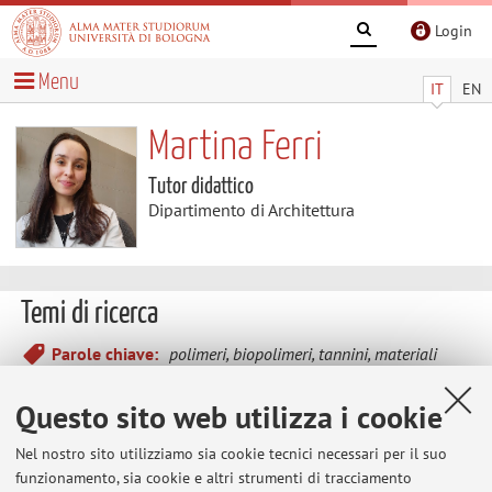
Login
Menu
IT
EN
Martina Ferri
Tutor didattico
Dipartimento di Architettura
Temi di ricerca
Parole chiave:
polimeri, biopolimeri, tannini, materiali
multifunzionali
Questo sito web utilizza i cookie
PHBV/tannin films for food packaging applications
Nel nostro sito utilizziamo sia cookie tecnici necessari per il suo
Il progetto di ricerca svolto presso il dipartimento di
funzionamento, sia cookie e altri strumenti di tracciamento