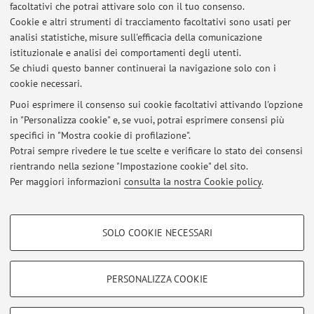
Ingeneria Chimica, Civile, Ambientale e dei Materiali è volto
facoltativi che potrai attivare solo con il tuo consenso.
allo studio di formulazioni completamente biobased
Cookie e altri strumenti di tracciamento facoltativi sono usati per
utilizzando poliidrossialcanoati come matrice polimerica e
analisi statistiche, misure sull'efficacia della comunicazione
istituzionale e analisi dei comportamenti degli utenti.
tannini derivanti dal legno di castagno come additivo
Se chiudi questo banner continuerai la navigazione solo con i
multifunzionale.
cookie necessari.
Puoi esprimere il consenso sui cookie facoltativi attivando l'opzione
in "Personalizza cookie" e, se vuoi, potrai esprimere consensi più
Ultimi avvisi
specifici in "Mostra cookie di profilazione".
Potrai sempre rivedere le tue scelte e verificare lo stato dei consensi
Al momento non sono presenti avvisi.
rientrando nella sezione "Impostazione cookie" del sito.
Per maggiori informazioni
consulta la nostra Cookie policy
.
COOKIE DI PROFILAZIONE - FACOLTATIVI
SOLO COOKIE NECESSARI
Si tratta di cookie utilizzati per analizzare le caratteristiche della navigazione
Area riservata
degli utenti, creare profili in base al loro comportamento sul sito, per analisi
Accedi tramite
login
per gestire tutti i contenuti del sito.
di marketing.
PERSONALIZZA COOKIE
Mostra cookie di profilazione
© 2026 - ALMA MATER STUDIORUM - Università di Bologna - Via