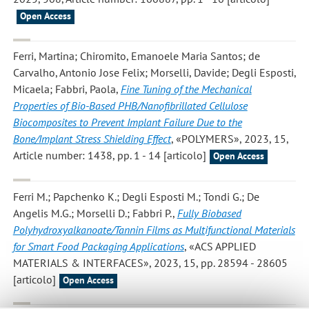
Open Access
Ferri, Martina; Chiromito, Emanoele Maria Santos; de
Carvalho, Antonio Jose Felix; Morselli, Davide; Degli Esposti,
Micaela; Fabbri, Paola
,
Fine Tuning of the Mechanical
Properties of Bio-Based PHB/Nanofibrillated Cellulose
Biocomposites to Prevent Implant Failure Due to the
Bone/Implant Stress Shielding Effect
, «POLYMERS», 2023, 15,
Article number: 1438, pp. 1 - 14 [articolo]
Open Access
Ferri M.; Papchenko K.; Degli Esposti M.; Tondi G.; De
Angelis M.G.; Morselli D.; Fabbri P.
,
Fully Biobased
Polyhydroxyalkanoate/Tannin Films as Multifunctional Materials
for Smart Food Packaging Applications
, «ACS APPLIED
MATERIALS & INTERFACES», 2023, 15, pp. 28594 - 28605
[articolo]
Open Access