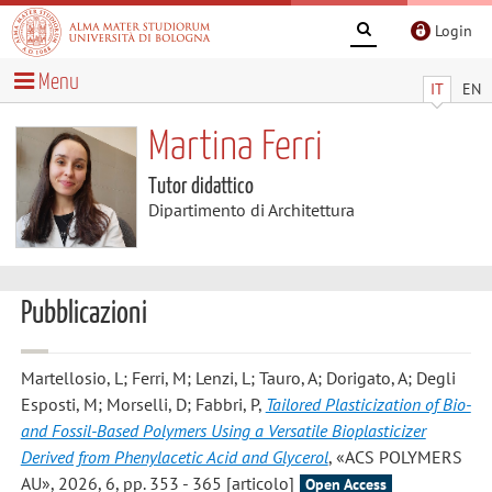
Login
Menu
IT
EN
Martina Ferri
Tutor didattico
Dipartimento di Architettura
Pubblicazioni
Martellosio, L; Ferri, M; Lenzi, L; Tauro, A; Dorigato, A; Degli
Esposti, M; Morselli, D; Fabbri, P
,
Tailored Plasticization of Bio-
and Fossil-Based Polymers Using a Versatile Bioplasticizer
Derived from Phenylacetic Acid and Glycerol
, «ACS POLYMERS
AU», 2026, 6, pp. 353 - 365 [articolo]
Open Access