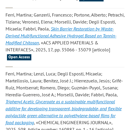
Ferri, Martina; Ganzerli, Francesco; Portone, Alberto; Petrachi,
Tiziana; Veronesi, Elena; Morselli, Davide; Degli Esposti,
Micaela; Fabbri, Paola
,
Skin Barrier Restoration by Waste-
Derived Multifunctional Adhesive Hydrogel Based on Tannin-
Modified Chitosan
, «ACS APPLIED MATERIALS &
INTERFACES», 2025, 17, pp. 35066 - 35079 [articolo]
Open Access
Ferri, Martina; Lenzi, Luca; Degli Esposti, Micaela;
Martellosio, Laura; Benítez, José J.; Hierrezuelo, Jesús; Grifé-
Ruiz, Montserrat; Romero, Diego; Guzmán-Puyol, Susana;
Heredia-Guerrero, José A.; Morselli, Davide; Fabbri, Paola
,
Triphenyl Acetic Glyceroate as a sustainable multifunctional
additive for developing transparent, biodegradable, and flexible
polylactide green alternative to polyethylene-based films for
food packaging
, «CHEMICAL ENGINEERING JOURNAL»,
2025, 508, Article number: 160887, pp. 1 - 16 [articolo]