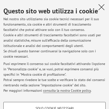
Cingolani, Andrea; Zanotti, Valerio; Cesari, Cristiana; Ferri,
Questo sito web utilizza i cookie
Martina; Mazzocchetti, Laura; Benelli, Tiziana; Merighi,
Stefano; Giorgini, Loris; Mazzoni, Rita
,
Synthesis of
Nel nostro sito utilizziamo sia cookie tecnici necessari per il suo
functionalized iron N-heterocyclic carbene complexes and their
funzionamento, sia cookie e altri strumenti di tracciamento
potential application as flame behavior modifier in cross linked
facoltativi che potrai attivare solo con il tuo consenso.
epoxy resins
, «INORGANICA CHIMICA ACTA», 2021, 519,
Cookie e altri strumenti di tracciamento facoltativi sono usati per
Article number: 120273, pp. 1 - 7 [articolo]
Open Access
analisi statistiche, misure sull'efficacia della comunicazione
istituzionale e analisi dei comportamenti degli utenti.
Se chiudi questo banner continuerai la navigazione solo con i
cookie necessari.
Puoi esprimere il consenso sui cookie facoltativi attivando l'opzione
in "Personalizza cookie" e, se vuoi, potrai esprimere consensi più
Ultimi avvisi
specifici in "Mostra cookie di profilazione".
Potrai sempre rivedere le tue scelte e verificare lo stato dei consensi
Al momento non sono presenti avvisi.
rientrando nella sezione "Impostazione cookie" del sito.
Per maggiori informazioni
consulta la nostra Cookie policy
.
COOKIE DI PROFILAZIONE - FACOLTATIVI
SOLO COOKIE NECESSARI