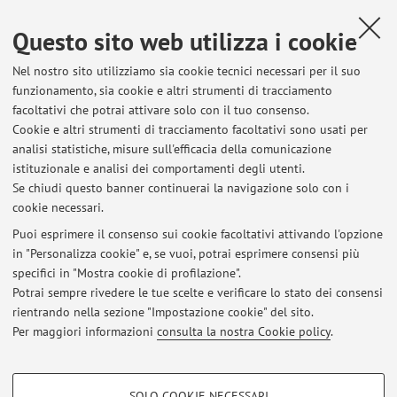
Le iscrizioni al laboratorio sono chiuse.
Questo sito web utilizza i cookie
Pubblicato il: 23 febbraio 2022
Nel nostro sito utilizziamo sia cookie tecnici necessari per il suo
funzionamento, sia cookie e altri strumenti di tracciamento
facoltativi che potrai attivare solo con il tuo consenso.
Cookie e altri strumenti di tracciamento facoltativi sono usati per
Ultimi avvisi
analisi statistiche, misure sull'efficacia della comunicazione
L'Africa nella storia politica internazionale
istituzionale e analisi dei comportamenti degli utenti.
Se chiudi questo banner continuerai la navigazione solo con i
Pubblicato il: 29 aprile 2026
cookie necessari.
Tesi triennali in L'Africa nella storia politica internazionale
Puoi esprimere il consenso sui cookie facoltativi attivando l'opzione
Pubblicato il: 19 settembre 2023
in "Personalizza cookie" e, se vuoi, potrai esprimere consensi più
specifici in "Mostra cookie di profilazione".
QUESTIONI DI SVILUPPO NEL SUD GLOBALE
Potrai sempre rivedere le tue scelte e verificare lo stato dei consensi
Pubblicato il: 19 ottobre 2022
rientrando nella sezione "Impostazione cookie" del sito.
Per maggiori informazioni
consulta la nostra Cookie policy
.
Tutti gli avvisi
COOKIE DI PROFILAZIONE - FACOLTATIVI
SOLO COOKIE NECESSARI