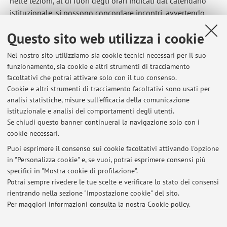
nelle lezioni, al di fuori degli orari indicati dal calendario
istituzionale, si possono concordare incontri, avvertendo
preventivamente via mail.
Questo sito web utilizza i cookie
Pubblicato il: 23 settembre 2021
Nel nostro sito utilizziamo sia cookie tecnici necessari per il suo
funzionamento, sia cookie e altri strumenti di tracciamento
facoltativi che potrai attivare solo con il tuo consenso.
Cookie e altri strumenti di tracciamento facoltativi sono usati per
Ultimi avvisi
analisi statistiche, misure sull'efficacia della comunicazione
Lezione di Museologia archeologica
istituzionale e analisi dei comportamenti degli utenti.
Se chiudi questo banner continuerai la navigazione solo con i
Pubblicato il: 05 marzo 2023
cookie necessari.
Tirocini curriculari nel settore archeologico
Puoi esprimere il consenso sui cookie facoltativi attivando l'opzione
Pubblicato il: 06 ottobre 2022
in "Personalizza cookie" e, se vuoi, potrai esprimere consensi più
specifici in "Mostra cookie di profilazione".
Cambio orari e aule del coso di Storia dell'Archeologia (LM)
Potrai sempre rivedere le tue scelte e verificare lo stato dei consensi
Pubblicato il: 03 novembre 2021
rientrando nella sezione "Impostazione cookie" del sito.
Per maggiori informazioni
consulta la nostra Cookie policy
.
Tutti gli avvisi