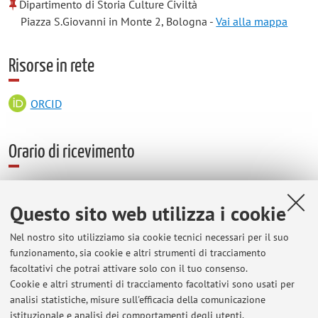
Dipartimento di Storia Culture Civiltà
Piazza S.Giovanni in Monte 2, Bologna -
Vai alla mappa
Risorse in rete
ORCID
Orario di ricevimento
Il ricevimento è a richiesta su appuntamento, nello studio 2
del DiSCi, pianterreno
Questo sito web utilizza i cookie
Il ricevimento è variabile nei periodi di lezione.
Nel nostro sito utilizziamo sia cookie tecnici necessari per il suo
funzionamento, sia cookie e altri strumenti di tracciamento
facoltativi che potrai attivare solo con il tuo consenso.
Cookie e altri strumenti di tracciamento facoltativi sono usati per
Ultimi avvisi
analisi statistiche, misure sull'efficacia della comunicazione
Lezione di Museologia archeologica
istituzionale e analisi dei comportamenti degli utenti.