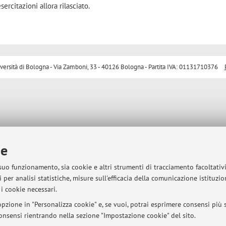
sercitazioni allora rilasciato.
sità di Bologna - Via Zamboni, 33 - 40126 Bologna - Partita IVA: 01131710376
ie
 suo funzionamento, sia cookie e altri strumenti di tracciamento facoltativ
 per analisi statistiche, misure sull'efficacia della comunicazione istituzi
i cookie necessari.
pzione in "Personalizza cookie" e, se vuoi, potrai esprimere consensi più sp
 consensi rientrando nella sezione "Impostazione cookie" del sito.