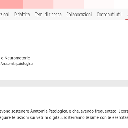
azioni
Didattica
Temi di ricerca
Collaborazioni
Contenuti utili
e e Neuromotorie
A Anatomia patologica
devono sostenere Anatomia Patologica, e che, avendo frequentato il cor
uire le lezioni sui vetrini digitali, sosterranno l'esame con le esercita