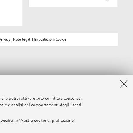
Privacy
|
Note legali
|
Impostazioni Cookie
i che potrai attivare solo con il tuo consenso.
onale e analisi dei comportamenti degli utenti.
ecifici in "Mostra cookie di profilazione".