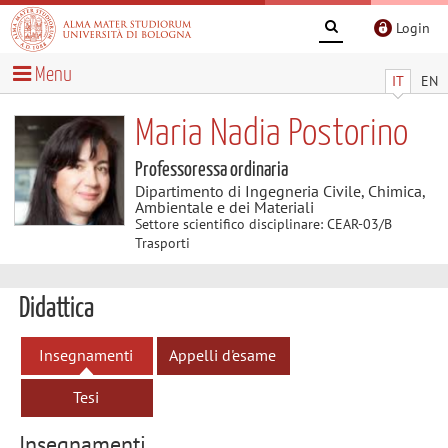
Login
Menu
IT
EN
Maria Nadia Postorino
Professoressa ordinaria
Dipartimento di Ingegneria Civile, Chimica,
Ambientale e dei Materiali
Settore scientifico disciplinare: CEAR-03/B
Trasporti
Didattica
Insegnamenti
Appelli d'esame
Tesi
Insegnamenti