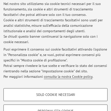
Nel nostro sito utilizziamo sia cookie tecnici necessari per il suo
Corso:
Laurea Magistrale in Ingegneria civile
funzionamento, sia cookie e altri strumenti di tracciamento
Periodo delle lezioni: dal 15 settembre 2026 al 17
facoltativi che potrai attivare solo con il tuo consenso.
dicembre 2026
Cookie e altri strumenti di tracciamento facoltativi sono usati per
analisi statistiche, misure sull'efficacia della comunicazione
Orario delle lezioni
istituzionale e analisi dei comportamenti degli utenti.
Se chiudi questo banner continuerai la navigazione solo con i
cookie necessari.
Puoi esprimere il consenso sui cookie facoltativi attivando l'opzione
in "Personalizza cookie" e, se vuoi, potrai esprimere consensi più
Ultimi avvisi
specifici in "Mostra cookie di profilazione".
Potrai sempre rivedere le tue scelte e verificare lo stato dei consensi
Al momento non sono presenti avvisi.
rientrando nella sezione "Impostazione cookie" del sito.
Per maggiori informazioni
consulta la nostra Cookie policy
.
COOKIE DI PROFILAZIONE - FACOLTATIVI
SOLO COOKIE NECESSARI
Si tratta di cookie utilizzati per analizzare le caratteristiche della navigazione
Area riservata
degli utenti, creare profili in base al loro comportamento sul sito, per analisi
Accedi tramite
login
per gestire tutti i contenuti del sito.
di marketing.