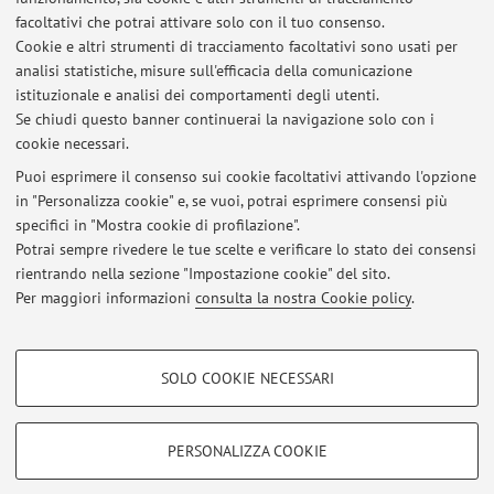
facoltativi che potrai attivare solo con il tuo consenso.
Orario di ricevimento
Cookie e altri strumenti di tracciamento facoltativi sono usati per
analisi statistiche, misure sull'efficacia della comunicazione
Maria Nadia Postorino receives by appointment to be
istituzionale e analisi dei comportamenti degli utenti.
requested by e-mail.
Se chiudi questo banner continuerai la navigazione solo con i
cookie necessari.
Puoi esprimere il consenso sui cookie facoltativi attivando l'opzione
in "Personalizza cookie" e, se vuoi, potrai esprimere consensi più
Ultimi avvisi
specifici in "Mostra cookie di profilazione".
Potrai sempre rivedere le tue scelte e verificare lo stato dei consensi
Al momento non sono presenti avvisi.
rientrando nella sezione "Impostazione cookie" del sito.
Per maggiori informazioni
consulta la nostra Cookie policy
.
COOKIE DI PROFILAZIONE - FACOLTATIVI
SOLO COOKIE NECESSARI
Si tratta di cookie utilizzati per analizzare le caratteristiche della navigazione
Area riservata
degli utenti, creare profili in base al loro comportamento sul sito, per analisi
Accedi tramite
login
per gestire tutti i contenuti del sito.
di marketing.
PERSONALIZZA COOKIE
Mostra cookie di profilazione