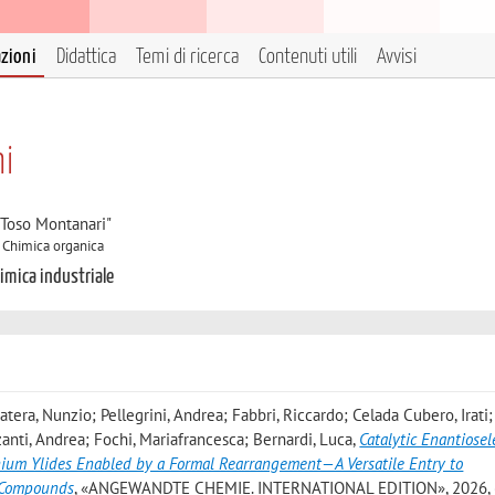
azioni
Didattica
Temi di ricerca
Contenuti utili
Avvisi
hi
"Toso Montanari"
A Chimica organica
himica industriale
Matera, Nunzio; Pellegrini, Andrea; Fabbri, Riccardo; Celada Cubero, Irati
zzanti, Andrea; Fochi, Mariafrancesca; Bernardi, Luca
,
Catalytic Enantiosel
nium Ylides Enabled by a Formal Rearrangement—A Versatile Entry to
l Compounds
, «ANGEWANDTE CHEMIE. INTERNATIONAL EDITION», 2026, 