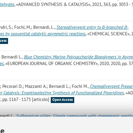
ldehydes
, «ADVANCED SYNTHESIS & CATALYSIS», 2021, 363, pp. 3053 - 
andri, S.; Fochi, M.; Bernardi, L.
,
Stereodivergent entry to β-branched β-
ves by sequential catalytic asymmetric reactions
, «CHEMICAL SCIENCE», 2
cess
; Bernardi L.
,
Blue Chemistry. Marine Polysaccharide Biopolymers in Asym
es
, «EUROPEAN JOURNAL OF ORGANIC CHEMISTRY», 2020, 2020, pp. 37
.; Pecorari D.; Mazzanti A.; Bernardi L.; Fochi M.
,
Chemodivergent Prepara
r Catalysis: Enantioselective Synthesis of Functionalized Piperidines
, «
pp. 1167 - 1175 [articolo]
Open Access
nardi L.
,
Sulfoxonium ylides: Simple compounds with chameleonic reactiv
», 2020, 18, pp. 8793 - 8809 [articolo]
Open Access
ie