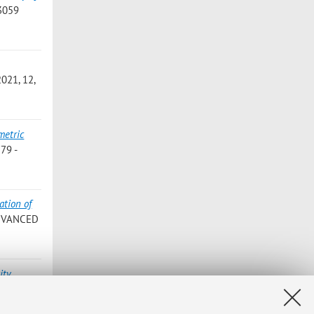
3059
021, 12,
metric
79 -
tion of
ADVANCED
ity
,