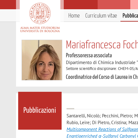
Home
Curriculum vitae
Pubblic
Mariafrancesca Foc
Professoressa associata
Dipartimento di Chimica Industriale 
Settore scientifico disciplinare: CHEM-05/
Coordinatrice del Corso di Laurea in C
Pubblicazioni
Santarelli, Nicolò; Pecchini, Pietro; 
Rubio, Leire; Di Pietro, Cristina; Ma
Multicomponent Reactions of Sulfoxo
Enantioenriched α-Sulfanyl Carbony