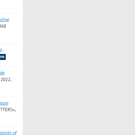
ctive
5868
g-
ess
ide
 2022,
nium
ETTERS»,
tivity of