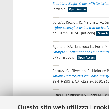
Stabilised Sulfur Ylides with Salicyla
[articolo]
Open Access
Corti, V.; Riccioli, R.; Martinelli, A.; S
trifluoromethyl α-amino acid derivati
pp. 10233 - 10241 [articolo]
Open Ac
Aguilera D.A.; Tanchoux N.; Fochi M.
Catalysis: Challenges and Opportuniti
3795 [articolo]
Open Access
Bertuzzi G.; Silvestrini F.; Moimare P
Various Heterocycles via Phase-Transfe
SYNTHESIS & CATALYSIS», 2020, 362, 
Bisag G.D.; Ruggieri S.; Fochi M.; Ber
«ORGANIC & BIOMOLECULAR CHEMISTRY
Questo sito web utilizza i cook