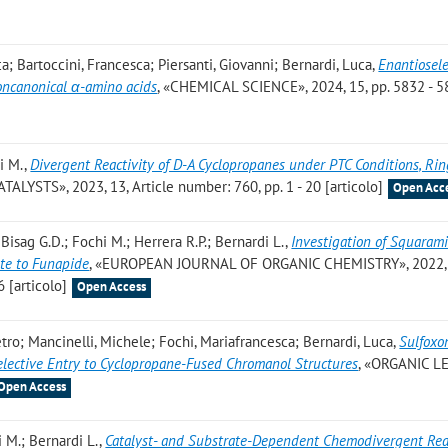
ca; Bartoccini, Francesca; Piersanti, Giovanni; Bernardi, Luca
,
Enantiosele
noncanonical α-amino acids
, «CHEMICAL SCIENCE», 2024, 15, pp. 5832 - 
hi M.
,
Divergent Reactivity of D-A Cyclopropanes under PTC Conditions, Rin
ATALYSTS», 2023, 13, Article number: 760, pp. 1 - 20 [articolo]
Open Acc
 Bisag G.D.; Fochi M.; Herrera R.P.; Bernardi L.
,
Investigation of Squaram
ute to Funapide
, «EUROPEAN JOURNAL OF ORGANIC CHEMISTRY», 2022,
 [articolo]
Open Access
etro; Mancinelli, Michele; Fochi, Mariafrancesca; Bernardi, Luca
,
Sulfoxo
selective Entry to Cyclopropane-Fused Chromanol Structures
, «ORGANIC L
Open Access
i M.; Bernardi L.
,
Catalyst- and Substrate-Dependent Chemodivergent Reac