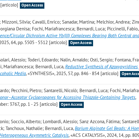
[articolo]
Open Access
; Mizzoni, Silvia; Cavalli, Enrico; Sanadar, Martina; Melchior, Andrea; Zin
iorgiana Denisa; Fochi, Mariafrancesca; Bernardi, Luca; Piccinelli, Fabio
cence/Circular Dichroism Active Yb(III) Complexes Bearing Both Central and
25, 64, pp. 5505 - 5512 [articolo]
Open Access
ssolari, Alessio; Toderi, Edoardo; Nalin, Arnaldo; Osti, Sergio; Fontana, Fr
hi, Mariafrancesca; Bernardi, Luca
,
Reductive Synthesis of Azoxypyridines
lcoholic Media
, «SYNTHESIS», 2025, 57, pp. 846 - 854 [articolo]
Open Acc
rdo; Pecchini, Pietro; Santarelli, Nicolò; Bernardi, Luca; Fochi, Mariafr
onor–Acceptor Cyclopropanes for Accessing Thiazole-Containing Targets
,
r: 3767, pp. 1 - 25 [articolo]
Open Access
tonio; Soccio, Alberto; Lombardi, Alessio; Sanz Azcona, Fátima; Santarell
ck; Tanchoux, Nathalie; Bernardi, Luca
,
Barium Alginate Gel Beads: A Hom
 Heterogeneous Asymmetric Catalysis
, «ACS CATALYSIS», 2024, 14, pp. 80