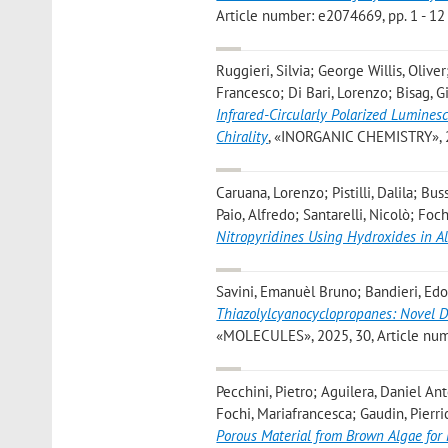
Article number: e2074669, pp. 1 - 12 
Ruggieri, Silvia; George Willis, Oliver
Francesco; Di Bari, Lorenzo; Bisag, G
Infrared-Circularly Polarized Lumines
Chirality
, «INORGANIC CHEMISTRY», 20
Caruana, Lorenzo; Pistilli, Dalila; Bu
Paio, Alfredo; Santarelli, Nicolò; Foc
Nitropyridines Using Hydroxides in A
Savini, Emanuèl Bruno; Bandieri, Edoa
Thiazolylcyanocyclopropanes: Novel D
«MOLECULES», 2025, 30, Article numbe
Pecchini, Pietro; Aguilera, Daniel An
Fochi, Mariafrancesca; Gaudin, Pierri
Porous Material from Brown Algae for