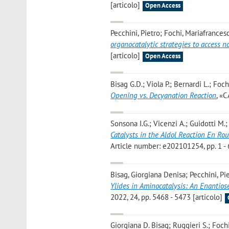
[articolo]
Open Access
Pecchini, Pietro; Fochi, Mariafrances
organocatalytic strategies to access 
[articolo]
Open Access
Bisag G.D.; Viola P.; Bernardi L.; Foc
Opening vs. Decyanation Reaction
, «C
Sonsona I.G.; Vicenzi A.; Guidotti M.;
Catalysts in the Aldol Reaction En Ro
Article number: e202101254, pp. 1 - 6
Bisag, Giorgiana Denisa; Pecchini, Pi
Ylides in Aminocatalysis: An Enantio
2022, 24, pp. 5468 - 5473 [articolo]
Giorgiana D. Bisag; Ruggieri S.; Foch