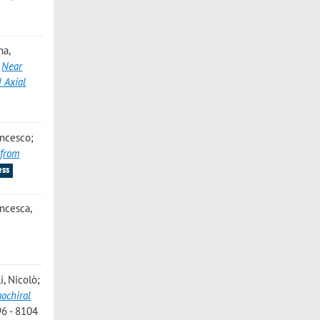
na,
,
Near
 Axial
ancesco;
 from
ess
ancesca
,
i, Nicolò;
ochiral
96 - 8104