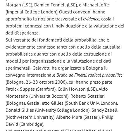
Morgan (LSE), Damien Fennell (LSE), e Michael Joffe
(Imperial College London). Questi convegni hanno
approfondito la nozione trasversale di
evidence
, ossia i
problemi connessi con l'individuazione e la valutazione dei
dati d'esperienza.
Sul versante dei fondamenti della probabilità, che è
evidentemente connesso tanto con quello della causalità
probabilistica quanto con quello della costruzione di
modelli per l'organizzazione e la valutazione dei dati
sperimentali, Galavotti ha organizzato a Bologna il
convegno internazionale
Bruno de Finetti, radical probabilist
(Bologna, 26-28 ottobre 2006), cui hanno preso parte
Patrick Suppes (Stanford), Colin Howson (LSE), Aldo
Montesano (Università Bocconi), Roberto Scazzieri
(Bologna), Grazia Ietto Gillies (South Bank Univ. London),
Donald Gillies (University College London), Sandy Zabell
(Nothwestern University), Alberto Mura (Sassari), Philip
Dawid (Cambridge).
Nel centenario della morte di Giovanni Vailati si è poi