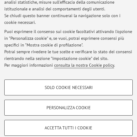
analisi statistiche, misure sull'efficacia della comunicazione
commissione nominata dalla ESF ha dato al progetto
istituzionale e analisi dei comportamenti degli utenti.
valutazione "eccellente".
Se chiudi questo banner continuerai la navigazione solo con i
cookie necessari.
Puoi esprimere il consenso sui cookie facoltativi attivando l'opzione
in "Personalizza cookie" e, se vuoi, potrai esprimere consensi più
Ultimi avvisi
specifici in "Mostra cookie di profilazione".
Avviso per gli studenti che devono verbalizzare il tirocinio.
Potrai sempre rivedere le tue scelte e verificare lo stato dei consensi
Pubblicato il: 01 giugno 2016
rientrando nella sezione "Impostazione cookie" del sito.
Per maggiori informazioni
consulta la nostra Cookie policy
.
Tutti gli avvisi
COOKIE DI PROFILAZIONE - FACOLTATIVI
SOLO COOKIE NECESSARI
Si tratta di cookie utilizzati per analizzare le caratteristiche della navigazione
Area riservata
degli utenti, creare profili in base al loro comportamento sul sito, per analisi
Accedi tramite
login
per gestire tutti i contenuti del sito.
di marketing.
PERSONALIZZA COOKIE
Mostra cookie di profilazione
© 2026 - ALMA MATER STUDIORUM - Università di Bologna - Via
Google/Youtube Video
COOKIE TECNICI - NECESSARI
ACCETTA TUTTI I COOKIE
Zamboni, 33 - 40126 Bologna - Partita IVA: 01131710376
Facebook
Privacy
|
Note legali
|
Impostazioni Cookie