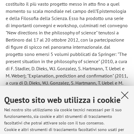
costituito il più vasto progetto messo in atto fino a quel
momento su scala mondiale nel campo dell’Epistemologia
e della Filosofia della Scienza. Esso ha prodotto una serie
di importanti convegni e workshop, culminati nel convegno
"New directions in the philosophy of science" tenutosi a
Bertinoro dal 17 al 20 ottobre 2012, con la partecipazione
di figure di spicco nel panorama internazionale. dal
progetto sono emersi 5 volumi pubblicati da Springer: "The
present situation in the philosophy of science" (2010, a cura
di F. Stadler, D. Dieks, W.J. Gonzalez, S. Hartmann, T. Uebel e
M. Weber); "Explanation, prediction and confirmation" (2011,
a cura di D. Dieks, W.J. Gonzalez, S. Hartmann, T. Uebel e M.
Weber); "Probabilities, laws and structures" (2012, a cura
Questo sito web utilizza i cookie
di D. Dieks, W.J. Gonzalez, S. Hartmann, M. Stoeltzner e M.
Weber); "New challenges to philosophy of science" (2013, a
Nel nostro sito utilizziamo sia cookie tecnici necessari per il suo
cura di H. Andersen, D. Dieks, W.J. Gonzalez, T. Uebel e G.
funzionamento, sia cookie e altri strumenti di tracciamento
Wheeler); "New directions in the philosophy of science"
facoltativi che potrai attivare solo con il tuo consenso.
(2014, a cura di M.C. Galavotti, D. Dieks, W.J. Gonzalez, S.
Cookie e altri strumenti di tracciamento facoltativi sono usati per
Hartmann, T. Uebel e M. Weber). Al termine del progetto, una