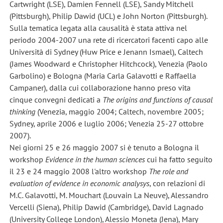
Cartwright (LSE), Damien Fennell (LSE), Sandy Mitchell
(Pittsburgh), Philip Dawid (UCL) e John Norton (Pittsburgh).
Sulla tematica legata alla causalità è stata attiva nel
periodo 2004-2007 una rete di ricercatori facenti capo alle
Università di Sydney (Huw Price e Jenann Ismael), Caltech
(James Woodward e Christopher Hitchcock), Venezia (Paolo
Garbolino) e Bologna (Maria Carla Galavotti e Raffaella
Campaner), dalla cui collaborazione hanno preso vita
cinque convegni dedicati a
The origins and functions of causal
thinking
(Venezia, maggio 2004; Caltech, novembre 2005;
Sydney, aprile 2006 e luglio 2006; Venezia 25-27 ottobre
2007).
Nei giorni 25 e 26 maggio 2007 si è tenuto a Bologna il
workshop
Evidence in the human sciences
cui ha fatto seguito
il 23 e 24 maggio 2008 l'altro workshop
The role and
evaluation of evidence in economic analysys
, con relazioni di
M.C. Galavotti, M. Mouchart (Louvain La Neuve), Alessandro
Vercelli (Siena), Philip Dawid (Cambridge), David Lagnado
(University College London), Alessio Moneta (Jena), Mary