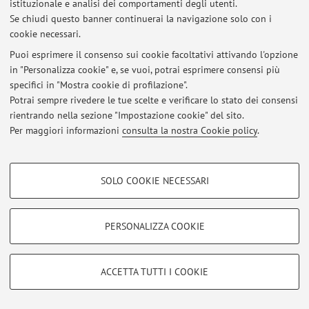
istituzionale e analisi dei comportamenti degli utenti.
Avviso per gli studenti che devono verbalizzare il tirocinio.
Se chiudi questo banner continuerai la navigazione solo con i
Pubblicato il: 01 giugno 2016
cookie necessari.
Tutti gli avvisi
Puoi esprimere il consenso sui cookie facoltativi attivando l'opzione
in "Personalizza cookie" e, se vuoi, potrai esprimere consensi più
specifici in "Mostra cookie di profilazione".
Area riservata
Potrai sempre rivedere le tue scelte e verificare lo stato dei consensi
Accedi tramite
login
per gestire tutti i contenuti del sito.
rientrando nella sezione "Impostazione cookie" del sito.
Per maggiori informazioni
consulta la nostra Cookie policy
.
© 2026 - ALMA MATER STUDIORUM - Università di Bologna - Via
COOKIE DI PROFILAZIONE - FACOLTATIVI
Zamboni, 33 - 40126 Bologna - Partita IVA: 01131710376
SOLO COOKIE NECESSARI
Privacy
|
Note legali
|
Impostazioni Cookie
Si tratta di cookie utilizzati per analizzare le caratteristiche della navigazione
degli utenti, creare profili in base al loro comportamento sul sito, per analisi
di marketing.
PERSONALIZZA COOKIE
Mostra cookie di profilazione
Google/Youtube Video
COOKIE TECNICI - NECESSARI
ACCETTA TUTTI I COOKIE
Facebook
Si tratta di cookie tecnici utilizzati, a titolo esemplificativo, per il corretto
Vimeo
funzionamento del sito, salvare le preferenze di navigazione, per il