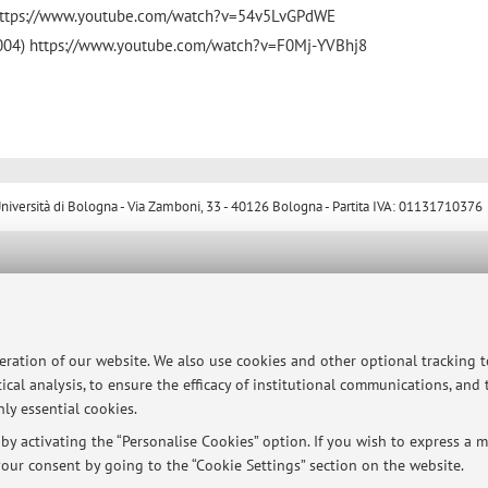
 https://www.youtube.com/watch?v=54v5LvGPdWE
2004) https://www.youtube.com/watch?v=F0Mj-YVBhj8
ersità di Bologna - Via Zamboni, 33 - 40126 Bologna - Partita IVA: 01131710376
peration of our website. We also use cookies and other optional tracking 
ical analysis, to ensure the efficacy of institutional communications, and
ly essential cookies.
y activating the “Personalise Cookies” option. If you wish to express a mo
our consent by going to the “Cookie Settings” section on the website.