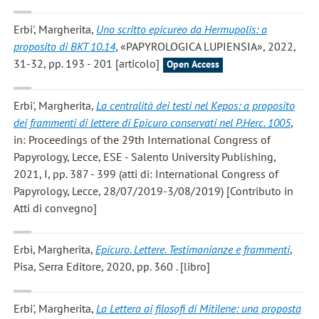
Erbi', Margherita
,
Uno scritto epicureo da Hermupolis: a
proposito di BKT 10.14
, «PAPYROLOGICA LUPIENSIA», 2022,
31-32, pp. 193 - 201 [articolo]
Open Access
Erbi', Margherita
,
La centralità dei testi nel Kepos: a proposito
dei frammenti di lettere di Epicuro conservati nel P.Herc. 1005
,
in: Proceedings of the 29th International Congress of
Papyrology, Lecce, ESE - Salento University Publishing,
2021, I, pp. 387 - 399 (atti di: International Congress of
Papyrology, Lecce, 28/07/2019-3/08/2019) [Contributo in
Atti di convegno]
Erbi, Margherita
,
Epicuro. Lettere. Testimonianze e frammenti
,
Pisa, Serra Editore, 2020, pp. 360 . [libro]
Erbi', Margherita
,
La Lettera ai filosofi di Mitilene: una proposta