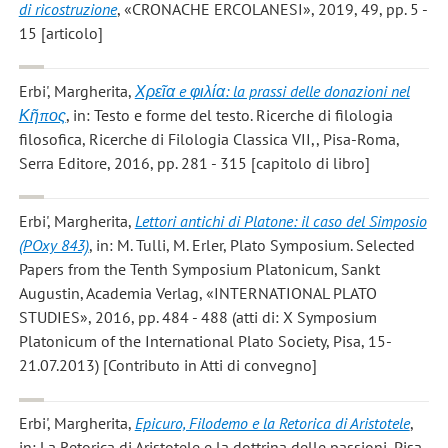
di ricostruzione
, «CRONACHE ERCOLANESI», 2019, 49, pp. 5 -
15 [articolo]
Erbi', Margherita
,
Χρεῖα e φιλία: la prassi delle donazioni nel
Κῆπος
, in: Testo e forme del testo. Ricerche di filologia
filosofica, Ricerche di Filologia Classica VII,, Pisa-Roma,
Serra Editore, 2016, pp. 281 - 315 [capitolo di libro]
Erbi', Margherita
,
Lettori antichi di Platone: il caso del Simposio
(POxy 843)
, in: M. Tulli, M. Erler, Plato Symposium. Selected
Papers from the Tenth Symposium Platonicum, Sankt
Augustin, Academia Verlag, «INTERNATIONAL PLATO
STUDIES», 2016, pp. 484 - 488 (atti di: X Symposium
Platonicum of the International Plato Society, Pisa, 15-
21.07.2013) [Contributo in Atti di convegno]
Erbi', Margherita
,
Epicuro, Filodemo e la Retorica di Aristotele
,
in: La Retorica di Aristotele e la dottrina delle passioni, Pisa,