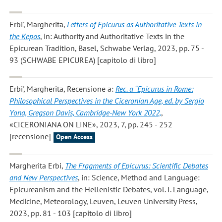
Erbi', Margherita
,
Letters of Epicurus as Authoritative Texts in
the Kepos
, in: Authority and Authoritative Texts in the
Epicurean Tradition, Basel, Schwabe Verlag, 2023, pp. 75 -
93 (SCHWABE EPICUREA) [capitolo di libro]
Erbi', Margherita
, Recensione a:
Rec. a “Epicurus in Rome:
Philosophical Perspectives in the Ciceronian Age, ed. by Sergio
Yona, Gregson Davis, Cambridge-New York 2022,
,
«CICERONIANA ON LINE», 2023, 7, pp. 245 - 252
[recensione]
Open Access
Margherita Erbi
,
The Fragments of Epicurus: Scientific Debates
and New Perspectives
, in: Science, Method and Language:
Epicureanism and the Hellenistic Debates, vol. I. Language,
Medicine, Meteorology, Leuven, Leuven University Press,
2023, pp. 81 - 103 [capitolo di libro]