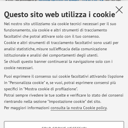
Erbi', Margherita
,
Nuove lettura in PHerc. 1004 col. 58
, in: Actes
du 26e Congrès International de Papirologie, Genève, Droz,
Questo sito web utilizza i cookie
2012, pp. 205 - 211 (atti di: XXVI International Congress of
Papyrology, Genève, 16-21.08.2010) [Contributo in Atti di
Nel nostro sito utilizziamo sia cookie tecnici necessari per il suo
convegno]
funzionamento, sia cookie e altri strumenti di tracciamento
facoltativi che potrai attivare solo con il tuo consenso.
Cookie e altri strumenti di tracciamento facoltativi sono usati per
analisi statistiche, misure sull'efficacia della comunicazione
1
2
istituzionale e analisi dei comportamenti degli utenti.
Se chiudi questo banner continuerai la navigazione solo con i
cookie necessari.
Puoi esprimere il consenso sui cookie facoltativi attivando l'opzione
in "Personalizza cookie" e, se vuoi, potrai esprimere consensi più
Ultimi avvisi
specifici in "Mostra cookie di profilazione".
Storia dello spettacolo nel mondo antico
Potrai sempre rivedere le tue scelte e verificare lo stato dei consensi
Pubblicato il: 01 luglio 2025
rientrando nella sezione "Impostazione cookie" del sito.
Per maggiori informazioni
consulta la nostra Cookie policy
.
Tutti gli avvisi
COOKIE DI PROFILAZIONE - FACOLTATIVI