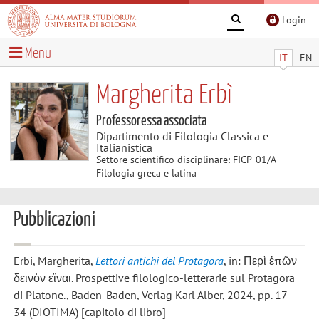
Login
Menu
IT
EN
Margherita Erbì
Professoressa associata
Dipartimento di Filologia Classica e
Italianistica
Settore scientifico disciplinare: FICP-01/A
Filologia greca e latina
Pubblicazioni
Erbi, Margherita
,
Lettori antichi del Protagora
, in: Περὶ ἐπῶν
δεινὸν εἲναι. Prospettive filologico-letterarie sul Protagora
di Platone., Baden-Baden, Verlag Karl Alber, 2024, pp. 17 -
34 (DIOTIMA) [capitolo di libro]