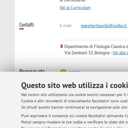
Vai al Curriculum
Contatti
E-mail:
margherita.erbi@unibo.it
Dipartimento di Filologia Classica e 
Via Zamboni 32, Bologna -
Vai alla
Risorse in rete
ORCID
Questo sito web utilizza i cook
Orario di ricevimento
Su appuntamento. Sede di ricevimento
Nel nostro sito utilizziamo sia cookie tecnici necessari per il
Cookie e altri strumenti di tracciamento facoltativi sono usati
Se chiudi questo banner continuerai la navigazione solo con 
Puoi esprimere il consenso sui cookie facoltativi attivando l'o
© 2026 - ALMA MATER STUDIORUM - Univer
Potrai sempre rivedere le tue scelte e verificare lo stato dei