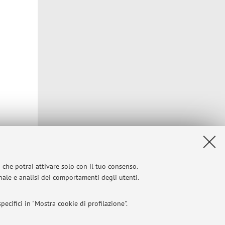
i che potrai attivare solo con il tuo consenso.
onale e analisi dei comportamenti degli utenti.
ecifici in "Mostra cookie di profilazione".
Privacy
|
Note legali
|
Impostazioni Cookie