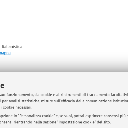
Italianistica
 mappa
ie
: Via Zamboni 32, primo piano, studio 11.
 suo funzionamento, sia cookie e altri strumenti di tracciamento facoltativ
 per analisi statistiche, misure sull'efficacia della comunicazione istituzi
i cookie necessari.
pzione in "Personalizza cookie" e, se vuoi, potrai esprimere consensi più sp
sità di Bologna - Via Zamboni, 33 - 40126 Bologna - Partita IVA: 01131710376
 consensi rientrando nella sezione "Impostazione cookie" del sito.