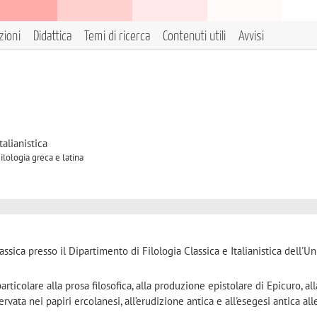
zioni
Didattica
Temi di ricerca
Contenuti utili
Avvisi
talianistica
ilologia greca e latina
assica presso il Dipartimento di Filologia Classica e Italianistica dell'Un
particolare alla prosa filosofica, alla produzione epistolare di Epicuro, all
vata nei papiri ercolanesi, all’erudizione antica e all'esegesi antica all