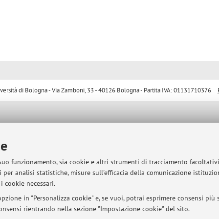
sità di Bologna - Via Zamboni, 33 - 40126 Bologna - Partita IVA: 01131710376
ie
 suo funzionamento, sia cookie e altri strumenti di tracciamento facoltativ
 per analisi statistiche, misure sull'efficacia della comunicazione istituzi
i cookie necessari.
pzione in "Personalizza cookie" e, se vuoi, potrai esprimere consensi più sp
 consensi rientrando nella sezione "Impostazione cookie" del sito.