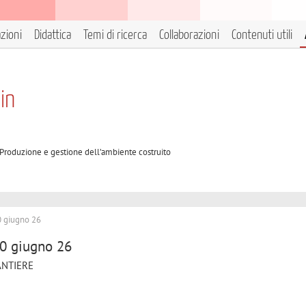
azioni
Didattica
Temi di ricerca
Collaborazioni
Contenuti utili
in
B Produzione e gestione dell’ambiente costruito
10 giugno 26
10 giugno 26
ANTIERE