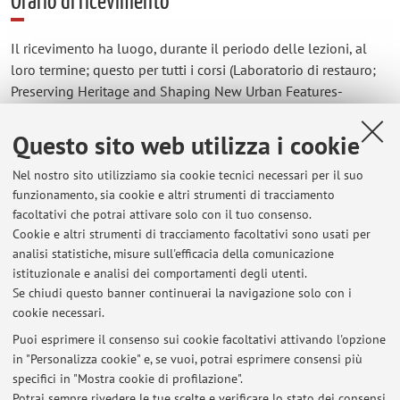
Orario di ricevimento
Il ricevimento ha luogo, durante il periodo delle lezioni, al
loro termine; questo per tutti i corsi (Laboratorio di restauro;
Preserving Heritage and Shaping New Urban Features-
Building Restoration). Al di fuori dei periodi di lezione, nelle
stesse giornate previste per le lezioni, con orario da
Questo sito web utilizza i cookie
concordare. Nell'uno e nell'altro caso, è sempre
Nel nostro sito utilizziamo sia cookie tecnici necessari per il suo
indispensabile richiedere al docente un appuntamento,
funzionamento, sia cookie e altri strumenti di tracciamento
mediante invio di una e-mail con almeno una settimana di
facoltativi che potrai attivare solo con il tuo consenso.
anticipo.
Cookie e altri strumenti di tracciamento facoltativi sono usati per
analisi statistiche, misure sull'efficacia della comunicazione
istituzionale e analisi dei comportamenti degli utenti.
Se chiudi questo banner continuerai la navigazione solo con i
Ultimi avvisi
cookie necessari.
Revisioni
Puoi esprimere il consenso sui cookie facoltativi attivando l'opzione
Pubblicato il: 07 novembre 2023
in "Personalizza cookie" e, se vuoi, potrai esprimere consensi più
specifici in "Mostra cookie di profilazione".
Tesi di laurea
Potrai sempre rivedere le tue scelte e verificare lo stato dei consensi