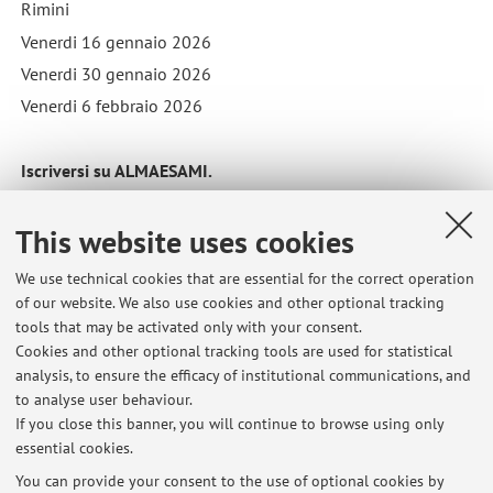
Rimini
Venerdi 16 gennaio 2026
Venerdi 30 gennaio 2026
Venerdi 6 febbraio 2026
Iscriversi su ALMAESAMI.
Published on: November 08 2025
This website uses cookies
We use technical cookies that are essential for the correct operation
of our website. We also use cookies and other optional tracking
Latest news
tools that may be activated only with your consent.
Cookies and other optional tracking tools are used for statistical
Appelli Sessione Estiva 2025-26 - Anatomia applicata all'attività
analysis, to ensure the efficacy of institutional communications, and
motoria.
to analyse user behaviour.
Published on: April 29 2026
If you close this banner, you will continue to browse using only
essential cookies.
Precisazioni in merito ad iscrizione esami di gennaio e febbraio
Published on: December 29 2025
You can provide your consent to the use of optional cookies by