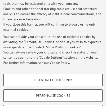
tools that may be activated only with your consent.
APPELLO STRAORDINARIO DI MECCANICA DELLE MACCHINE M PER I
Cookies and other optional tracking tools are used for statistical
LAUREANDI DEL 5 DICEMBRE 2025
analysis, to ensure the efficacy of institutional communications, and
Published on: September 24 2025
to analyse user behaviour.
If you close this banner, you will continue to browse using only
APPELLO STRAORDINARIO DI MECCANICA DEGLI AZIONAMENTI T
essential cookies.
PER I LAUREANDI DEL 5 DICEMBRE 2025
Published on: September 24 2025
You can provide your consent to the use of optional cookies by
activating the “Personalise Cookies” option. If you wish to express a
more specific consent, select “Show Profiling Cookies”.
APPELLO STRAORDINARIO DI MECCANICA DEGLI AZIONAMENTI T
PER I LAUREANDI DEL 26 MARZO 2025
You can always review your choices and check the status of your
Published on: February 18 2025
consent by going to the “Cookie Settings” section on the website.
For further information,
see our Cookie Policy
.
View all
PROFILING COOKIES - OPTIONAL
ESSENTIAL COOKIES ONLY
These cookies are used to analyse user browsing patterns, create user profiles
Restricted area
based on browsing behaviour, and for marketing analysis.
Login
to manage all website contents.
Show profiling cookies
PERSONALISE COOKIES
Google/Youtube Video
TECHNICAL COOKIES - ESSENTIAL