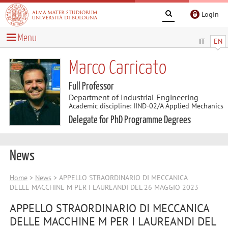
Login
Menu
IT
EN
Marco Carricato
Full Professor
Department of Industrial Engineering
Academic discipline: IIND-02/A Applied Mechanics
Delegate for PhD Programme Degrees
News
Home
>
News
> APPELLO STRAORDINARIO DI MECCANICA
DELLE MACCHINE M PER I LAUREANDI DEL 26 MAGGIO 2023
APPELLO STRAORDINARIO DI MECCANICA
DELLE MACCHINE M PER I LAUREANDI DEL