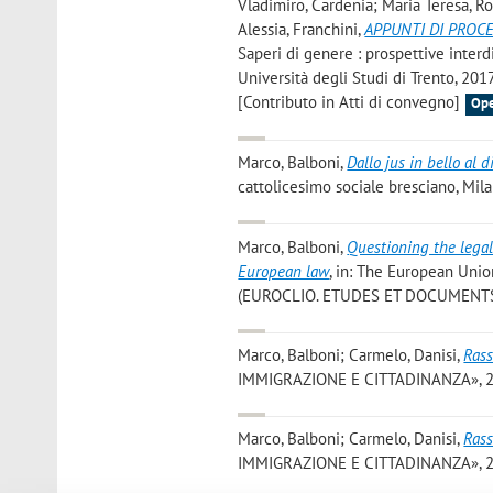
Vladimiro, Cardenia; Maria Teresa, Ro
Alessia, Franchini
,
APPUNTI DI PROCE
Saperi di genere : prospettive interdi
Università degli Studi di Trento, 2017
[Contributo in Atti di convegno]
Ope
Marco, Balboni
,
Dallo jus in bello al 
cattolicesimo sociale bresciano, Milan
Marco, Balboni
,
Questioning the lega
European law
, in: The European Unio
(EUROCLIO. ETUDES ET DOCUMENTS) [
Marco, Balboni; Carmelo, Danisi
,
Rass
IMMIGRAZIONE E CITTADINANZA», 2017,
Marco, Balboni; Carmelo, Danisi
,
Rass
IMMIGRAZIONE E CITTADINANZA», 2017,