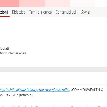
azioni
Didattica
Temi di ricerca
Contenuti utili
Avvisi
ociali
Diritto internazionale
 principle of subsidiarity: the case of Australia.
, «COMMONWEALTH &
. 193 - 207 [articolo]