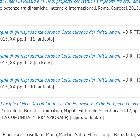
itti umani in Russia e in Cina: proposte concettuali e rapporti tra ordinam
 potenze fra dinamiche interne e internazionali, Roma, Carrocci, 2018, 
egna di giurisprudenza europea. Corte europea dei diritti umani.
, «DIRITT
, XX, pp. 1 - 11 [articolo]
egna di giurisprudenza europea. Corte europea dei diritti umani.
, «DIRITT
, XX, pp. 1 - 8 [articolo]
egna di giurisprudenza europea. Corte europea dei diritti umani.
, «DIRITT
, XX, pp. 1 - 10 [articolo]
Principle of Non-Discrimination in the Framework of the European Conven
rinciple of Non-discrimination, Napoli, Editoriale Scientifica, 2017, pp. X
LLA COMUNITÀ INTERNAZIONALE) [capitolo di libro]
o; Francesca, Crivellaro; Maria, Mantini Satta; Elena, Luppi; Benedetta, S