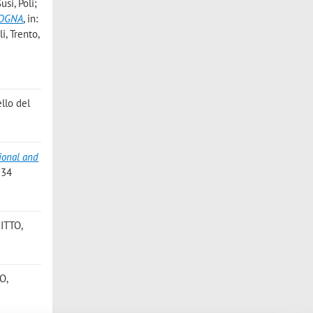
si, Poli;
LOGNA
, in:
i, Trento,
ello del
ional and
 34
RITTO,
TO,