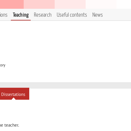
tions
Teaching
Research
Useful contents
News
tory
Dissertations
he teacher.