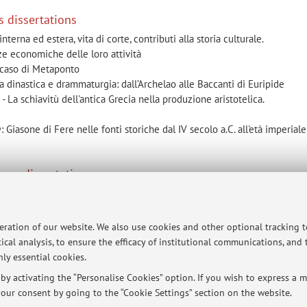
s dissertations
terna ed estera, vita di corte, contributi alla storia culturale.
nze economiche delle loro attività
l caso di Metaponto
 dinastica e drammaturgia: dall’Archelao alle Baccanti di Euripide
La schiavitù dell'antica Grecia nella produzione aristotelica.
asone di Fere nelle fonti storiche dal IV secolo a.C. all'età imperiale
mes dissertations
no
equilibri interni e relazioni con i regni ellenistici
eo Orientale tra la Fine del III Secolo a. C. e la Pace di Apamea
peration of our website. We also use cookies and other optional tracking 
ical analysis, to ensure the efficacy of institutional communications, and
ly essential cookies.
y activating the “Personalise Cookies” option. If you wish to express a mo
ersità di Bologna - Via Zamboni, 33 - 40126 Bologna - Partita IVA: 01131710376
our consent by going to the “Cookie Settings” section on the website.