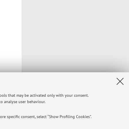
tools that may be activated only with your consent.
 to analyse user behaviour.
re specific consent, select “Show Profiling Cookies”.
Privacy
|
Legal Notes
|
Cookie Settings