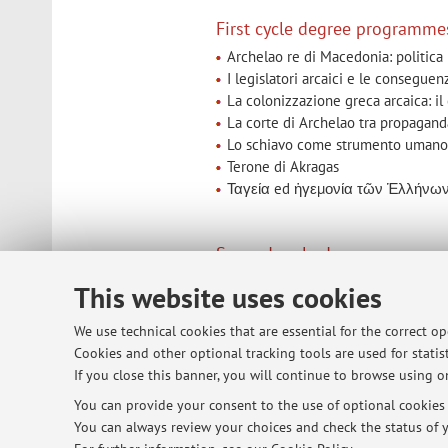
First cycle degree programme
Archelao re di Macedonia: politica in
I legislatori arcaici e le consegue
La colonizzazione greca arcaica: i
La corte di Archelao tra propaganda
Lo schiavo come strumento umano - 
Terone di Akragas
Ταγεία ed ἡγεμονία τῶν Ἑλλήνων: Gi
Second cycle degree program
La genesi del regno greco-battria
This website uses cookies
Le città cretesi nel III secolo a.C.: 
Lotta per l'Egemonia nel Mediterran
We use technical cookies that are essential for the correct o
Cookies and other optional tracking tools are used for statist
If you close this banner, you will continue to browse using on
You can provide your consent to the use of optional cookies b
© 2026 - ALMA MATER STUDIORUM - Univ
You can always review your choices and check the status of y