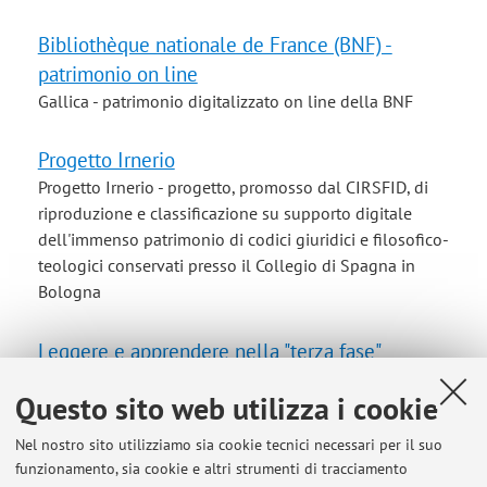
Bibliothèque nationale de France (BNF) -
patrimonio on line
Gallica - patrimonio digitalizzato on line della BNF
Progetto Irnerio
Progetto Irnerio - progetto, promosso dal CIRSFID, di
riproduzione e classificazione su supporto digitale
dell'immenso patrimonio di codici giuridici e filosofico-
teologici conservati presso il Collegio di Spagna in
Bologna
Leggere e apprendere nella "terza fase"
Come sta cambiando il nostro modo di leggere e di
Questo sito web utilizza i cookie
apprendere nell'era del web e dei supporti digitali: Non
leggiamo più come un tempo Leggere ad alta voce
Nel nostro sito utilizziamo sia cookie tecnici necessari per il suo
funzionamento, sia cookie e altri strumenti di tracciamento