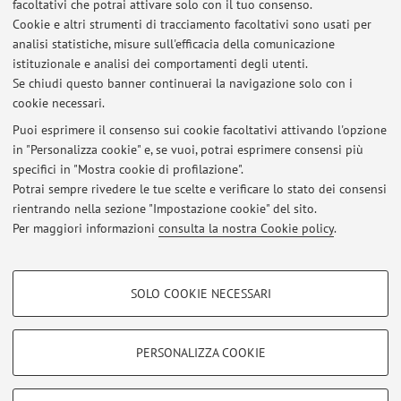
L'apprendimento del corsivo nelle scuole
facoltativi che potrai attivare solo con il tuo consenso.
Dagli archivi del Corriere.it: IL corsivo nelle scuole
Cookie e altri strumenti di tracciamento facoltativi sono usati per
analisi statistiche, misure sull'efficacia della comunicazione
istituzionale e analisi dei comportamenti degli utenti.
Vedi altri contenuti
Se chiudi questo banner continuerai la navigazione solo con i
cookie necessari.
Puoi esprimere il consenso sui cookie facoltativi attivando l'opzione
in "Personalizza cookie" e, se vuoi, potrai esprimere consensi più
Ultimi avvisi
specifici in "Mostra cookie di profilazione".
Potrai sempre rivedere le tue scelte e verificare lo stato dei consensi
Al momento non sono presenti avvisi.
rientrando nella sezione "Impostazione cookie" del sito.
Per maggiori informazioni
consulta la nostra Cookie policy
.
COOKIE DI PROFILAZIONE - FACOLTATIVI
SOLO COOKIE NECESSARI
Si tratta di cookie utilizzati per analizzare le caratteristiche della navigazione
Area riservata
degli utenti, creare profili in base al loro comportamento sul sito, per analisi
Accedi tramite
login
per gestire tutti i contenuti del sito.
di marketing.
PERSONALIZZA COOKIE
Mostra cookie di profilazione
© 2026 - ALMA MATER STUDIORUM - Università di Bologna - Via
Google/Youtube Video