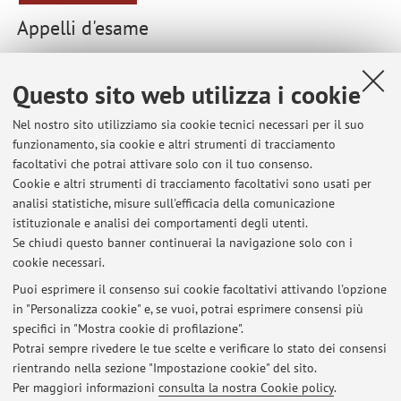
Appelli d'esame
Elenco degli appelli pubblicati sino ad oggi, suddivisi per
Questo sito web utilizza i cookie
insegnamento. Per le informazioni dettagliate accedi ad
AlmaEsami
.
Nel nostro sito utilizziamo sia cookie tecnici necessari per il suo
funzionamento, sia cookie e altri strumenti di tracciamento
37443 - CAMBIAMENTO ORGANIZZATIVO E
facoltativi che potrai attivare solo con il tuo consenso.
PROGETTAZIONE DEI PROCESSI AZIENDALI M
Cookie e altri strumenti di tracciamento facoltativi sono usati per
analisi statistiche, misure sull'efficacia della comunicazione
81907 - GESTIONE DEL PROGETTO -
istituzionale e analisi dei comportamenti degli utenti.
INGEGNERIA ECONOMICO GESTIONALE
Se chiudi questo banner continuerai la navigazione solo con i
cookie necessari.
Puoi esprimere il consenso sui cookie facoltativi attivando l'opzione
in "Personalizza cookie" e, se vuoi, potrai esprimere consensi più
Ultimi avvisi
specifici in "Mostra cookie di profilazione".
Potrai sempre rivedere le tue scelte e verificare lo stato dei consensi
Al momento non sono presenti avvisi.
rientrando nella sezione "Impostazione cookie" del sito.
Per maggiori informazioni
consulta la nostra Cookie policy
.